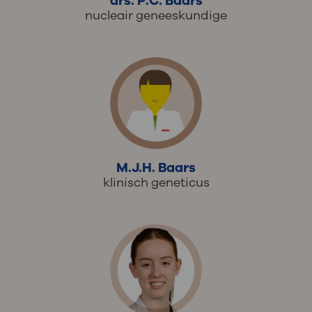
drs. P.C. Baars
nucleair geneeskundige
M.J.H. Baars
klinisch geneticus