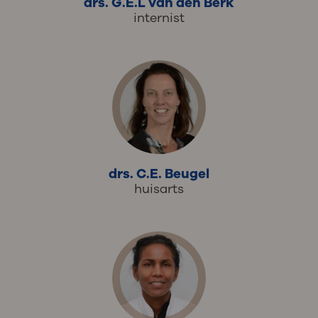
drs. G.E.L van den Berk
internist
drs. C.E. Beugel
huisarts