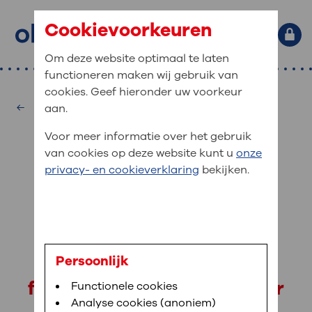
Cookievoorkeuren
Om deze website optimaal te laten
functioneren maken wij gebruik van
Primaire website navigatie
: waar bent u naar op zoek?
cookies. Geef hieronder uw voorkeur
MijnOLVG
Home
Fysiotherapie
aan.
: veilig en online uw medische
Zoekwoorden
Voor meer informatie over het gebruik
gegevens inzien
Afdelingen
van cookies op deze website kunt u
onze
Veel gezocht:
Bloedafname
,
MijnOLVG
,
Digitalisering
privacy- en cookieverklaring
bekijken.
MijnOLVG is het patiëntenportaal van OLVG. In
Medische informatie
MijnOLVG kunt u uw medische gegevens zien. Op
elk moment, wanneer het u uitkomt. OLVG breidt
Uw bezoek aan OLVG
MijnOLVG steeds verder uit, zodat u zelf meer
digitaal kunt regelen. Met MijnOLVG kunnen we u
E. Avezaat
sneller helpen.
Uw verblijf in OLVG
Persoonlijk
fysiotherapeut, coördinator
Functionele cookies
Direct naar MijnOLVG
Lees meer
Werken bij OLVG
hartrevalidatie
Analyse cookies (anoniem)