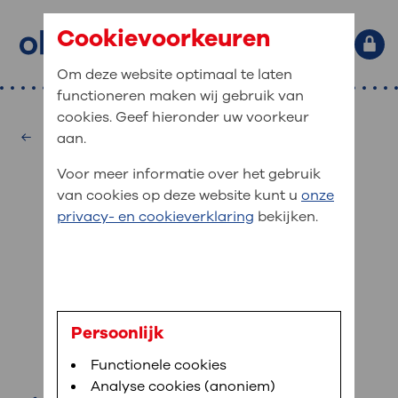
Cookievoorkeuren
Om deze website optimaal te laten
functioneren maken wij gebruik van
Primaire website navigatie
: waar bent u naar op zoek?
cookies. Geef hieronder uw voorkeur
MijnOLVG
Home
Neurochirurgie
aan.
: veilig en online uw medische
Zoekwoorden
Voor meer informatie over het gebruik
gegevens inzien
Afdelingen
van cookies op deze website kunt u
onze
Veel gezocht:
Bloedafname
,
MijnOLVG
,
Digitalisering
privacy- en cookieverklaring
bekijken.
MijnOLVG is het patiëntenportaal van OLVG. In
Medische informatie
MijnOLVG kunt u uw medische gegevens zien. Op
elk moment, wanneer het u uitkomt. OLVG breidt
Uw bezoek aan OLVG
MijnOLVG steeds verder uit, zodat u zelf meer
digitaal kunt regelen. Met MijnOLVG kunnen we u
drs. M.B. Lequin
sneller helpen.
Uw verblijf in OLVG
Persoonlijk
neurochirurg
Functionele cookies
Direct naar MijnOLVG
Lees meer
Werken bij OLVG
Analyse cookies (anoniem)