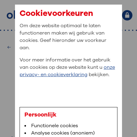
Cookievoorkeuren
Om deze website optimaal te laten
functioneren maken wij gebruik van
Primaire website navigatie
: waar bent u naar op zoek?
cookies. Geef hieronder uw voorkeur
MijnOLVG
Home
Neurologie
aan.
: veilig en online uw medische
Zoekwoorden
Voor meer informatie over het gebruik
gegevens inzien
Afdelingen
van cookies op deze website kunt u
onze
Veel gezocht:
Bloedafname
,
MijnOLVG
,
Digitalisering
privacy- en cookieverklaring
bekijken.
MijnOLVG is het patiëntenportaal van OLVG. In
Medische informatie
MijnOLVG kunt u uw medische gegevens zien. Op
elk moment, wanneer het u uitkomt. OLVG breidt
Uw bezoek aan OLVG
MijnOLVG steeds verder uit, zodat u zelf meer
digitaal kunt regelen. Met MijnOLVG kunnen we u
S.F. Scott
sneller helpen.
Uw verblijf in OLVG
Persoonlijk
physician assistant
Functionele cookies
Direct naar MijnOLVG
Lees meer
Werken bij OLVG
Analyse cookies (anoniem)