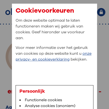
Cookievoorkeuren
Om deze website optimaal te laten
functioneren maken wij gebruik van
Primaire website navigatie
: waar bent u naar op zoek?
cookies. Geef hieronder uw voorkeur
MijnOLVG
Home
aan.
: veilig en online uw medische
Zoekwoorden
Voor meer informatie over het gebruik
gegevens inzien
Afdelingen
van cookies op deze website kunt u
onze
Veel gezocht:
Bloedafname
,
MijnOLVG
,
Digitalisering
privacy- en cookieverklaring
bekijken.
MijnOLVG is het patiëntenportaal van OLVG. In
Medische informatie
MijnOLVG kunt u uw medische gegevens zien. Op
elk moment, wanneer het u uitkomt. OLVG breidt
Uw bezoek aan OLVG
MijnOLVG steeds verder uit, zodat u zelf meer
D. Dielemans
digitaal kunt regelen. Met MijnOLVG kunnen we u
sneller helpen.
Uw verblijf in OLVG
endoscopieverpleegkundige -
Persoonlijk
intakeverpleegkundige
Functionele cookies
Direct naar MijnOLVG
Lees meer
Werken bij OLVG
Analyse cookies (anoniem)
Aandachtsgebieden