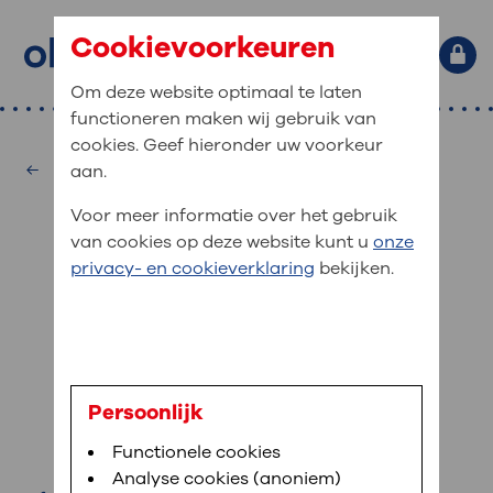
Cookievoorkeuren
Om deze website optimaal te laten
functioneren maken wij gebruik van
Primaire website navigatie
: waar bent u naar op zoek?
cookies. Geef hieronder uw voorkeur
MijnOLVG
Home
Kindergeneeskunde
aan.
: veilig en online uw medische
Zoekwoorden
Voor meer informatie over het gebruik
gegevens inzien
Afdelingen
van cookies op deze website kunt u
onze
Veel gezocht:
Bloedafname
,
MijnOLVG
,
Digitalisering
privacy- en cookieverklaring
bekijken.
MijnOLVG is het patiëntenportaal van OLVG. In
Medische informatie
MijnOLVG kunt u uw medische gegevens zien. Op
elk moment, wanneer het u uitkomt. OLVG breidt
Uw bezoek aan OLVG
MijnOLVG steeds verder uit, zodat u zelf meer
digitaal kunt regelen. Met MijnOLVG kunnen we u
dr. M. Chegary
sneller helpen.
Uw verblijf in OLVG
Persoonlijk
kinderarts
Functionele cookies
Direct naar MijnOLVG
Lees meer
Werken bij OLVG
Analyse cookies (anoniem)