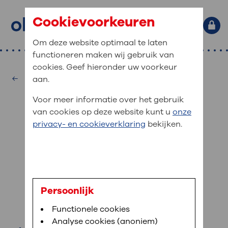
Cookievoorkeuren
Om deze website optimaal te laten
functioneren maken wij gebruik van
Primaire website navigatie
: waar bent u naar op zoek?
cookies. Geef hieronder uw voorkeur
MijnOLVG
Home
Diëtetiek
aan.
: veilig en online uw medische
Zoekwoorden
Voor meer informatie over het gebruik
gegevens inzien
Afdelingen
van cookies op deze website kunt u
onze
Veel gezocht:
Bloedafname
,
MijnOLVG
,
Uw bezoek
privacy- en cookieverklaring
bekijken.
MijnOLVG is het patiëntenportaal van OLVG. In
Medische informatie
aan OLVG
MijnOLVG kunt u uw medische gegevens zien. Op
elk moment, wanneer het u uitkomt. OLVG breidt
Uw bezoek aan OLVG
MijnOLVG steeds verder uit, zodat u zelf meer
digitaal kunt regelen. Met MijnOLVG kunnen we u
J. Verlinde
sneller helpen.
Uw verblijf in OLVG
Persoonlijk
diëtist
Functionele cookies
Direct naar MijnOLVG
Lees meer
Werken bij OLVG
Analyse cookies (anoniem)