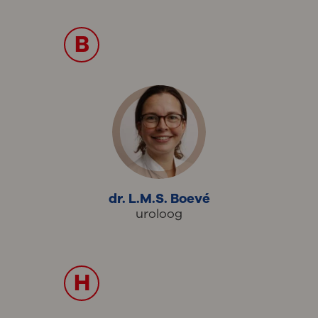
B
dr. L.M.S. Boevé
uroloog
H