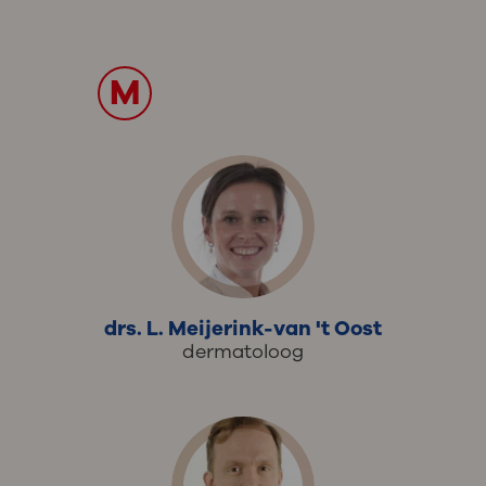
M
drs. L. Meijerink-van 't Oost
dermatoloog