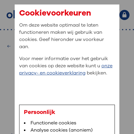
Cookievoorkeuren
Om deze website optimaal te laten
functioneren maken wij gebruik van
Primaire website navigatie
: waar bent u naar op zoek?
cookies. Geef hieronder uw voorkeur
MijnOLVG
Home
Intensive Care
aan.
: veilig en online uw medische
Zoekwoorden
Voor meer informatie over het gebruik
gegevens inzien
Afdelingen
van cookies op deze website kunt u
onze
Veel gezocht:
Bloedafname
,
MijnOLVG
,
Digitalisering
privacy- en cookieverklaring
bekijken.
MijnOLVG is het patiëntenportaal van OLVG. In
Medische informatie
MijnOLVG kunt u uw medische gegevens zien. Op
elk moment, wanneer het u uitkomt. OLVG breidt
Uw bezoek aan OLVG
MijnOLVG steeds verder uit, zodat u zelf meer
digitaal kunt regelen. Met MijnOLVG kunnen we u
R.J. Bosman
sneller helpen.
Uw verblijf in OLVG
Persoonlijk
intensivist
Functionele cookies
Direct naar MijnOLVG
Lees meer
Werken bij OLVG
Analyse cookies (anoniem)