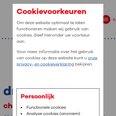
Cookievoorkeuren
Om deze website optimaal te laten
functioneren maken wij gebruik van
cookies. Geef hieronder uw voorkeur
aan.
Voor meer informatie over het gebruik
van cookies op deze website kunt u
onze
r bent u naar op zo
privacy- en cookieverklaring
bekijken.
 website navigatie
e uw medische gegevens
drs. N. Bode
en
Persoonlijk
chirurg
van OLVG. In MijnOLVG kunt u uw medische
Bloedafname
Functionele cookies
,
MijnOLVG
,
Digitalisering
neer het u uitkomt. OLVG breidt MijnOLVG
Analyse cookies (anoniem)