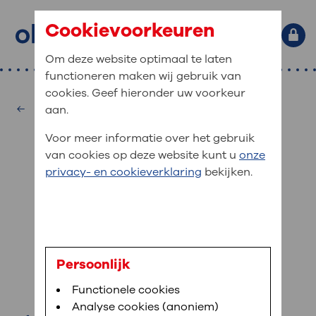
Cookievoorkeuren
Om deze website optimaal te laten
functioneren maken wij gebruik van
Primaire website navigatie
: waar bent u naar op zoek?
cookies. Geef hieronder uw voorkeur
MijnOLVG
Home
Hartcentrum
aan.
: veilig en online uw medische
Zoekwoorden
Voor meer informatie over het gebruik
gegevens inzien
Afdelingen
van cookies op deze website kunt u
onze
Veel gezocht:
Bloedafname
,
MijnOLVG
,
Digitalisering
privacy- en cookieverklaring
bekijken.
MijnOLVG is het patiëntenportaal van OLVG. In
Medische informatie
MijnOLVG kunt u uw medische gegevens zien. Op
elk moment, wanneer het u uitkomt. OLVG breidt
Uw bezoek aan OLVG
MijnOLVG steeds verder uit, zodat u zelf meer
digitaal kunt regelen. Met MijnOLVG kunnen we u
dr. R. Bholasingh
sneller helpen.
Uw verblijf in OLVG
Persoonlijk
cardioloog
Functionele cookies
Direct naar MijnOLVG
Lees meer
Werken bij OLVG
Analyse cookies (anoniem)