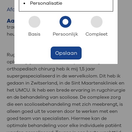
Personalisatie
Contact
Afdeling:
Orthopedie
Inloggen met DigiD
Aandachtsgebieden
Download de MijnOLVG-app in de App Store of
traumatologie, wervelkolomchirurgie, scoliose,
: snel iets regelen?
Google Play Store of ga naar www.mijnolvg.nl.
Basis
Persoonlijk
Compleet
heupchirurgie, heuprevisiechirurgie
Log daarna eenvoudig in met uw DigiD.
Afspraak maken
Zoek een zorgverlener
Opslaan
Rugchirurgie heeft mij vanaf het begin van mijn
Bezoektijden
opleiding gefascineerd. Na mijn opleiding tot
Route en parkeren
orthopedisch chirurg heb ik mij 1,5 jaar
supergespecialiseerd in de wervelkolom. Dit heb ik
: naar uw dossier
gedaan in Zwitserland, in de Sint Maartenskliniek en
het UMCU. Ik heb een brede ervaring in rugchirurgie
Inloggen MijnOLVG
en de behandeling van scoliose. De complexe zorg
die een scoliosebehandeling met zich meebrengt, is
alleen goed uit te voeren door te werken met een
goed team van specialisten. Hiermee kan de
optimale behandeling voor elke individuele patiënt