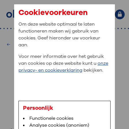
Cookievoorkeuren
Om deze website optimaal te laten
functioneren maken wij gebruik van
Primaire website navigatie
: waar bent u naar op zoek?
cookies. Geef hieronder uw voorkeur
MijnOLVG
Home
Bloedafname
aan.
: veilig en online uw medische
Zoekwoorden
Voor meer informatie over het gebruik
gegevens inzien
Afdelingen
van cookies op deze website kunt u
onze
Veel gezocht:
Bloedafname
,
MijnOLVG
,
Digitalisering
privacy- en cookieverklaring
bekijken.
MijnOLVG is het patiëntenportaal van OLVG. In
Medische informatie
MijnOLVG kunt u uw medische gegevens zien. Op
elk moment, wanneer het u uitkomt. OLVG breidt
Uw bezoek aan OLVG
MijnOLVG steeds verder uit, zodat u zelf meer
digitaal kunt regelen. Met MijnOLVG kunnen we u
ir. H.A. Hendriks
sneller helpen.
Uw verblijf in OLVG
Persoonlijk
klinisch chemicus
Functionele cookies
Direct naar MijnOLVG
Lees meer
Werken bij OLVG
Analyse cookies (anoniem)