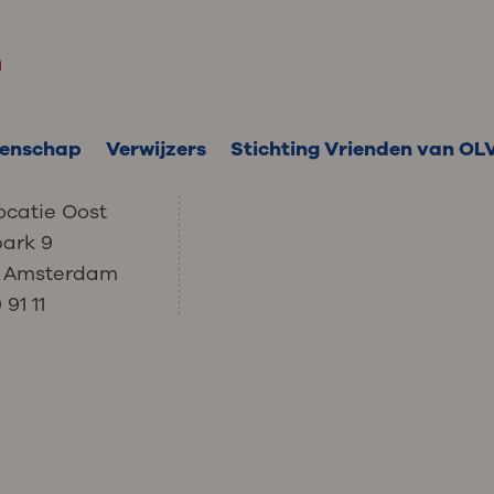
m
enschap
Verwijzers
Stichting Vrienden van OL
ocatie Oost
park 9
C Amsterdam
91 11