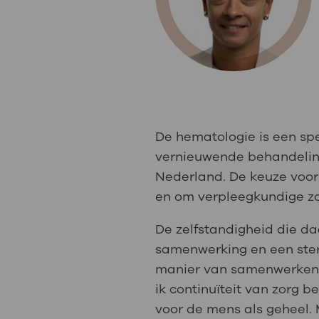
Medische
steeds verder uit, zodat u zelf mee
we u sneller helpen.
Uw bezoe
Direct naar MijnOLVG
Lee
Uw verbli
De hematologie is een spe
vernieuwende behandelinge
Nederland. De keuze voor
en om verpleegkundige z
Werken b
De zelfstandigheid die da
samenwerking en een sterk
Contact
manier van samenwerken m
ik continuïteit van zorg 
voor de mens als geheel. 