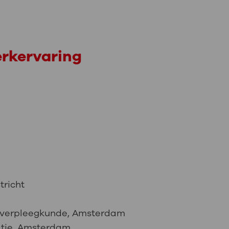
erkervaring
tricht
ieverpleegkunde, Amsterdam
atie, Amsterdam