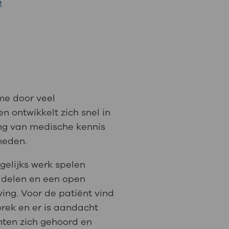
e
: naar uw dossier
Inloggen MijnOLVG
ame door veel
 ontwikkelt zich snel in
ing van medische kennis
heden.
gelijks werk spelen
s delen en een open
ng. Voor de patiënt vind
prek en er is aandacht
nten zich gehoord en