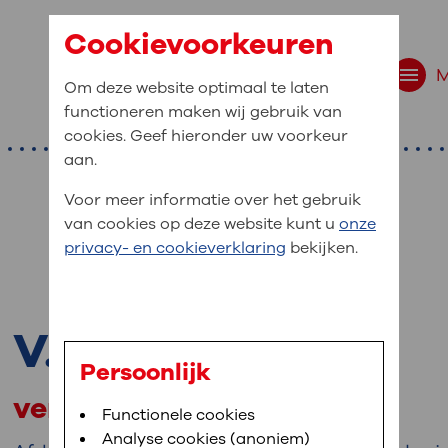
Cookievoorkeuren
Om deze website optimaal te laten
functioneren maken wij gebruik van
cookies. Geef hieronder uw voorkeur
aan.
Voor meer informatie over het gebruik
van cookies op deze website kunt u
onze
r bent u naar op zo
privacy- en cookieverklaring
bekijken.
 website navigatie
e uw medische gegevens
V. ter Haar
en
Persoonlijk
verpleegkundig specialist
van OLVG. In MijnOLVG kunt u uw medische
Bloedafname
Functionele cookies
,
MijnOLVG
,
Digitalisering
neer het u uitkomt. OLVG breidt MijnOLVG
Analyse cookies (anoniem)