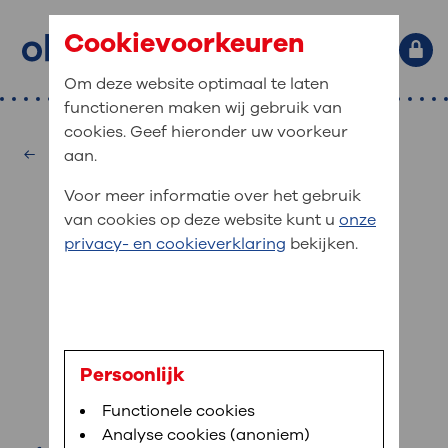
Cookievoorkeuren
Om deze website optimaal te laten
functioneren maken wij gebruik van
Primaire website navigatie
: waar bent u naar op zoek?
cookies. Geef hieronder uw voorkeur
MijnOLVG
Home
Interne Geneeskunde
aan.
: veilig en online uw medische
Zoekwoorden
Voor meer informatie over het gebruik
gegevens inzien
Afdelingen
van cookies op deze website kunt u
onze
Veel gezocht:
Bloedafname
,
MijnOLVG
,
Digitalisering
privacy- en cookieverklaring
bekijken.
MijnOLVG is het patiëntenportaal van OLVG. In
Medische informatie
MijnOLVG kunt u uw medische gegevens zien. Op
elk moment, wanneer het u uitkomt. OLVG breidt
Uw bezoek aan OLVG
MijnOLVG steeds verder uit, zodat u zelf meer
digitaal kunt regelen. Met MijnOLVG kunnen we u
P.E. Bonestroo
sneller helpen.
Uw verblijf in OLVG
Persoonlijk
verpleegkundige
Functionele cookies
Direct naar MijnOLVG
Lees meer
Werken bij OLVG
Analyse cookies (anoniem)