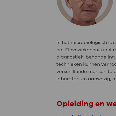
Medische
steeds verder uit, zodat u zelf mee
we u sneller helpen.
Uw bezoe
Direct naar MijnOLVG
Lee
In het microbiologisch l
Uw verbli
het Flevoziekenhuis in A
diagnostiek, behandeling
technieken kunnen verhoog
verschillende mensen te ov
Werken b
laboratorium aanwezig, m
Contact
Opleiding en w