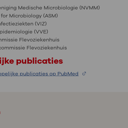
eniging Medische Microbiologie (NVMM)
 for Microbiology (ASM)
fectieziekten (VIZ)
Epidemiologie (VVE)
ommissie Flevoziekenhuis
ommissie Flevoziekenhuis
jke publicaties
pelijke publicaties op PubMed
m