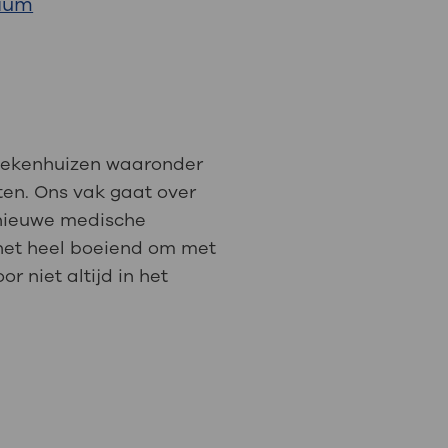
rium
: naar uw dossier
Inloggen MijnOLVG
ziekenhuizen waaronder
ten. Ons vak gaat over
 nieuwe medische
 het heel boeiend om met
r niet altijd in het