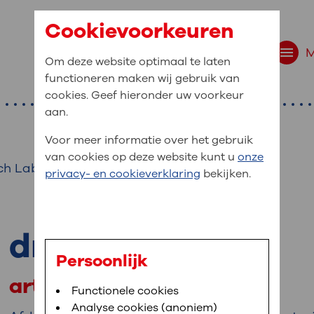
Cookievoorkeuren
Om deze website optimaal te laten
functioneren maken wij gebruik van
cookies. Geef hieronder uw voorkeur
aan.
Voor meer informatie over het gebruik
van cookies op deze website kunt u
onze
sch Laboratorium
r bent u naar op zo
privacy- en cookieverklaring
bekijken.
 website navigatie
e uw medische gegevens
drs. P. Gruteke
en
Persoonlijk
arts-microbioloog
van OLVG. In MijnOLVG kunt u uw medische
Bloedafname
Functionele cookies
,
MijnOLVG
,
Digitalisering
neer het u uitkomt. OLVG breidt MijnOLVG
Analyse cookies (anoniem)