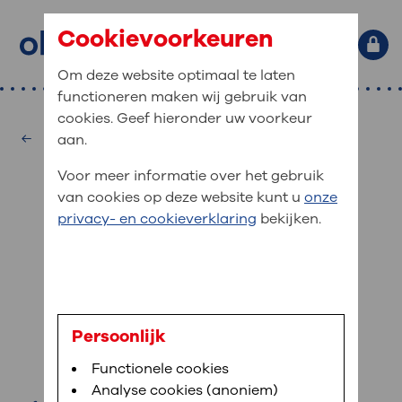
Cookievoorkeuren
Om deze website optimaal te laten
functioneren maken wij gebruik van
Primaire website navigatie
: waar bent u naar op zoek?
cookies. Geef hieronder uw voorkeur
MijnOLVG
Home
Intensive Care
aan.
: veilig en online uw medische
Zoekwoorden
Voor meer informatie over het gebruik
gegevens inzien
Afdelingen
van cookies op deze website kunt u
onze
Veel gezocht:
Bloedafname
,
MijnOLVG
,
Digitalisering
privacy- en cookieverklaring
bekijken.
MijnOLVG is het patiëntenportaal van OLVG. In
Medische informatie
MijnOLVG kunt u uw medische gegevens zien. Op
elk moment, wanneer het u uitkomt. OLVG breidt
Uw bezoek aan OLVG
MijnOLVG steeds verder uit, zodat u zelf meer
digitaal kunt regelen. Met MijnOLVG kunnen we u
dr. J. de Metz
sneller helpen.
Uw verblijf in OLVG
Persoonlijk
intensivist
Functionele cookies
Direct naar MijnOLVG
Lees meer
Werken bij OLVG
Analyse cookies (anoniem)