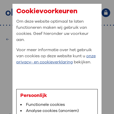
Cookievoorkeuren
Om deze website optimaal te laten
functioneren maken wij gebruik van
Primaire website navigatie
: waar bent u naar op zoek?
cookies. Geef hieronder uw voorkeur
MijnOLVG
Home
Hartcentrum
aan.
: veilig en online uw medische
Zoekwoorden
Voor meer informatie over het gebruik
gegevens inzien
Afdelingen
van cookies op deze website kunt u
onze
Veel gezocht:
Bloedafname
,
MijnOLVG
,
Digitalisering
privacy- en cookieverklaring
bekijken.
MijnOLVG is het patiëntenportaal van OLVG. In
Medische informatie
MijnOLVG kunt u uw medische gegevens zien. Op
elk moment, wanneer het u uitkomt. OLVG breidt
Uw bezoek aan OLVG
MijnOLVG steeds verder uit, zodat u zelf meer
digitaal kunt regelen. Met MijnOLVG kunnen we u
J. Pet
sneller helpen.
Uw verblijf in OLVG
Persoonlijk
hartfalenconsulent
Functionele cookies
Direct naar MijnOLVG
Lees meer
Werken bij OLVG
Analyse cookies (anoniem)