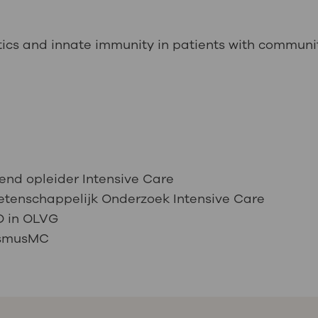
stics and innate immunity in patients with commu
s
nd opleider Intensive Care
etenschappelijk Onderzoek Intensive Care
O in OLVG
rasmusMC