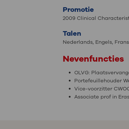
Promotie
2009 Clinical Characteri
Talen
Nederlands
,
Engels
,
Fran
Nevenfuncties
OLVG: Plaatsvervange
Portefeuillehouder W
Vice-voorzitter CWO
Associate prof in E