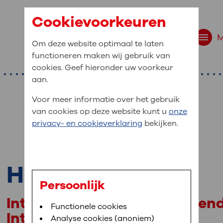
Cookievoorkeuren
Om deze website optimaal te laten
functioneren maken wij gebruik van
cookies. Geef hieronder uw voorkeur
aan.
Voor meer informatie over het gebruik
van cookies op deze website kunt u
onze
r bent u naar op zo
privacy- en cookieverklaring
bekijken.
 website navigatie
e uw medische gegevens
H. Endeman
en
Persoonlijk
Intensivist, plaatsvervangend
van OLVG. In MijnOLVG kunt u uw medische
Bloedafname
Functionele cookies
,
MijnOLVG
,
Digitalisering
Intensive Care
neer het u uitkomt. OLVG breidt MijnOLVG
Analyse cookies (anoniem)