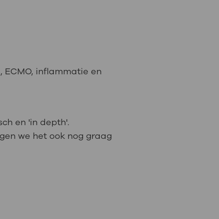
: naar uw dossier
Inloggen MijnOLVG
, ECMO, inflammatie en
ch en 'in depth'.
eggen we het ook nog graag