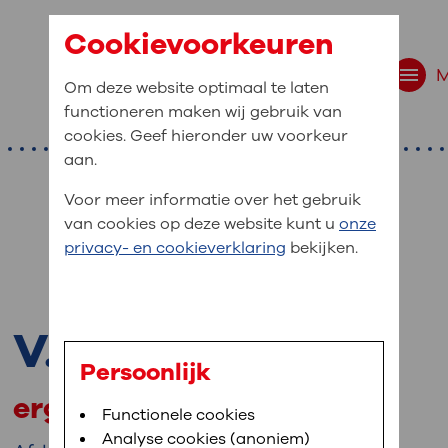
Cookievoorkeuren
Om deze website optimaal te laten
functioneren maken wij gebruik van
cookies. Geef hieronder uw voorkeur
aan.
Voor meer informatie over het gebruik
van cookies op deze website kunt u
onze
r bent u naar op zo
privacy- en cookieverklaring
bekijken.
 website navigatie
e uw medische gegevens
V. Brand
en
Persoonlijk
ergotherapeut
van OLVG. In MijnOLVG kunt u uw medische
Bloedafname
Functionele cookies
,
MijnOLVG
,
Digitalisering
neer het u uitkomt. OLVG breidt MijnOLVG
Analyse cookies (anoniem)