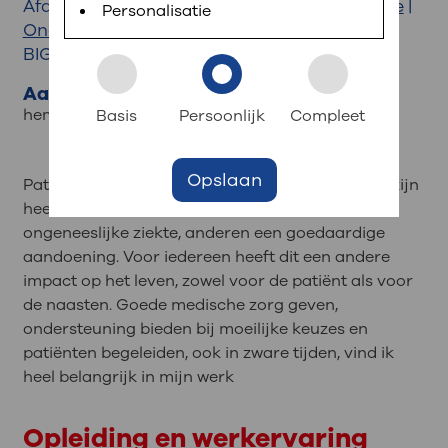
Afdeling:
Interne Geneeskunde
|
Hematologie
|
Personalisatie
Oncologisch Centrum
Contact
Inloggen met DigiD
BIG-nummer: 59064621301
Download de MijnOLVG-app in de App Store of
Aandachtsgebieden
: snel iets regelen?
Google Play Store of ga naar www.mijnolvg.nl.
hematologie in de volle breedte
Basis
Persoonlijk
Compleet
Log daarna eenvoudig in met uw DigiD.
Afspraak maken
Zoek een zorgverlener
Opslaan
Patiënten met een hematologische aandoening zijn
Bezoektijden
heel verschillend. Sommigen hebben een
Route en parkeren
ongeneeslijke ziekte, anderen een goedaardige
aandoening. Voor iedereen heeft dit een andere
: naar uw dossier
impact op het leven, zowel voor de patiënt als voor
de naasten. Goede medische zorg geven,
Inloggen MijnOLVG
ondersteuning bieden bij moeilijke keuzes en
patiënten begeleiden, ook in zware tijden, vind ik
heel belangrijk in mijn werk
Opleiding en werkervaring