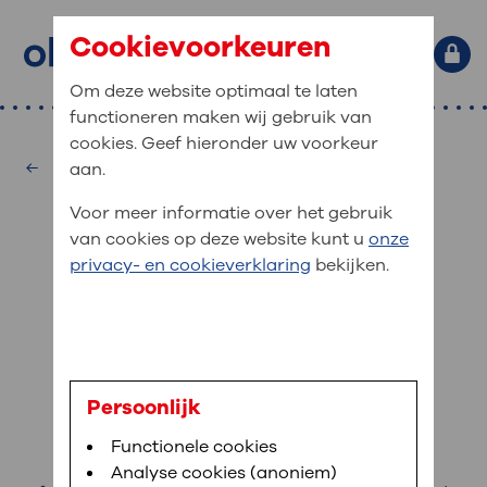
Cookievoorkeuren
Om deze website optimaal te laten
functioneren maken wij gebruik van
Primaire website navigatie
: waar bent u naar op zoek?
cookies. Geef hieronder uw voorkeur
MijnOLVG
Home
Interne Geneeskunde
aan.
: veilig en online uw medische
Zoekwoorden
Voor meer informatie over het gebruik
gegevens inzien
Afdelingen
van cookies op deze website kunt u
onze
Veel gezocht:
Bloedafname
,
MijnOLVG
,
Uw bezoek
privacy- en cookieverklaring
bekijken.
MijnOLVG is het patiëntenportaal van OLVG. In
Medische informatie
aan OLVG
MijnOLVG kunt u uw medische gegevens zien. Op
elk moment, wanneer het u uitkomt. OLVG breidt
Uw bezoek aan OLVG
MijnOLVG steeds verder uit, zodat u zelf meer
digitaal kunt regelen. Met MijnOLVG kunnen we u
drs. A.M. Gerrits
sneller helpen.
Uw verblijf in OLVG
Persoonlijk
Internist-hematoloog
Functionele cookies
Direct naar MijnOLVG
Lees meer
Werken bij OLVG
Analyse cookies (anoniem)