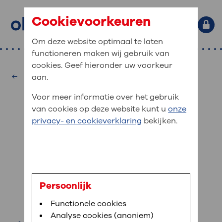
Cookievoorkeuren
Om deze website optimaal te laten
functioneren maken wij gebruik van
Primaire website navigatie
: waar bent u naar op zoek?
cookies. Geef hieronder uw voorkeur
MijnOLVG
Home
Diëtetiek
aan.
: veilig en online uw medische
Zoekwoorden
Voor meer informatie over het gebruik
gegevens inzien
Afdelingen
van cookies op deze website kunt u
onze
Veel gezocht:
Bloedafname
,
MijnOLVG
,
Digitalisering
privacy- en cookieverklaring
bekijken.
MijnOLVG is het patiëntenportaal van OLVG. In
Medische informatie
MijnOLVG kunt u uw medische gegevens zien. Op
elk moment, wanneer het u uitkomt. OLVG breidt
Uw bezoek aan OLVG
MijnOLVG steeds verder uit, zodat u zelf meer
digitaal kunt regelen. Met MijnOLVG kunnen we u
M. Lafeber
sneller helpen.
Uw verblijf in OLVG
Persoonlijk
diëtist
Functionele cookies
Direct naar MijnOLVG
Lees meer
Werken bij OLVG
Analyse cookies (anoniem)