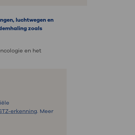
ongen, luchtwegen en
ademhaling zoals
ncologie en het
iële
STZ-erkenning
. Meer