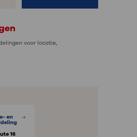
ngen
elingen voor locatie,
e- en
deling
ute 16