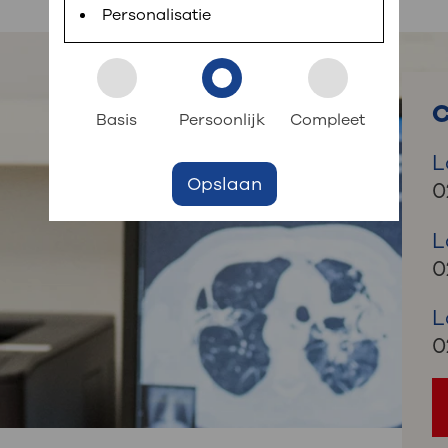
 informatie
r digitaal kunt regelen. Met MijnOLVG kunnen
Personalisatie
k aan OLVG
s meer
C
Basis
Persoonlijk
Compleet
L
Opslaan
jf in OLVG
0
L
0
ij OLVG
L
0