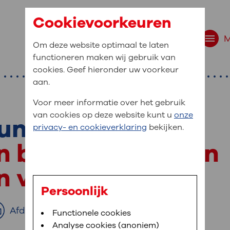
Cookievoorkeuren
Om deze website optimaal te laten
functioneren maken wij gebruik van
cookies. Geef hieronder uw voorkeur
aan.
Voor meer informatie over het gebruik
van cookies op deze website kunt u
onze
unde
r bent u naar op zo
privacy- en cookieverklaring
bekijken.
 website navigatie
en behandeling van
e uw medische gegevens
 van de longen
en
Persoonlijk
van OLVG. In MijnOLVG kunt u uw medische
Afdrukken
Bloedafname
Functionele cookies
,
MijnOLVG
,
Digitalisering
neer het u uitkomt. OLVG breidt MijnOLVG
Analyse cookies (anoniem)