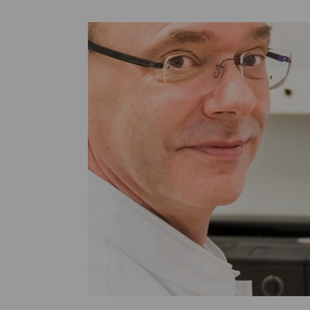
Medische
steeds verder uit, zodat u zelf mee
we u sneller helpen.
Uw bezoe
Direct naar MijnOLVG
Lee
Uw verbli
Werken b
Contact