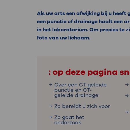
Medische
steeds verder uit, zodat u zelf mee
we u sneller helpen.
Als uw arts een afwijking bij u heeft
een punctie of drainage haalt een ar
Uw bezoe
Direct naar MijnOLVG
Lee
in het laboratorium. Om precies te z
foto van uw lichaam.
Uw verbli
: op deze pagina sn
Werken b
Over een CT-geleide
punctie en CT-
geleide drainage
Zo bereidt u zich voor
Contact
Zo gaat het
onderzoek