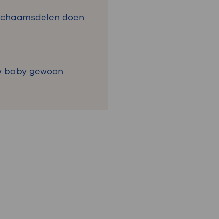
 lichaamsdelen doen
uw baby gewoon