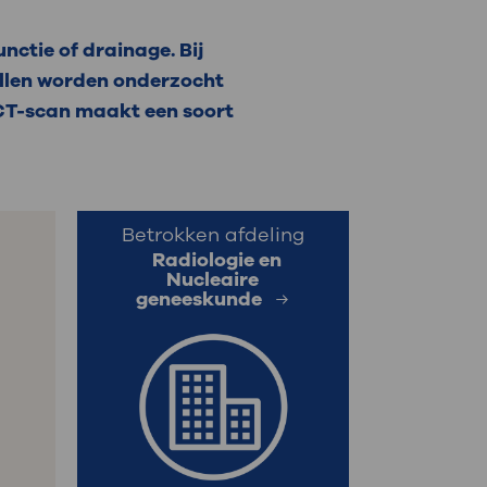
: naar uw dossier
nctie of drainage. Bij
cellen worden onderzocht
Inloggen MijnOLVG
n CT-scan maakt een soort
Betrokken afdeling
Radiologie en
Nucleaire
geneeskunde
n
s