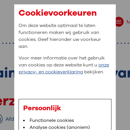
Cookievoorkeuren
Om deze website optimaal te laten
functioneren maken wij gebruik van
cookies. Geef hieronder uw voorkeur
aan.
Voor meer informatie over het gebruik
van cookies op deze website kunt u
onze
ainage met hulp va
r bent u naar op zo
privacy- en cookieverklaring
bekijken.
 website navigatie
e uw medische gegevens
erzoek
en
Persoonlijk
van OLVG. In MijnOLVG kunt u uw medische
Afdrukken
Bloedafname
Functionele cookies
,
MijnOLVG
,
Digitalisering
neer het u uitkomt. OLVG breidt MijnOLVG
Analyse cookies (anoniem)