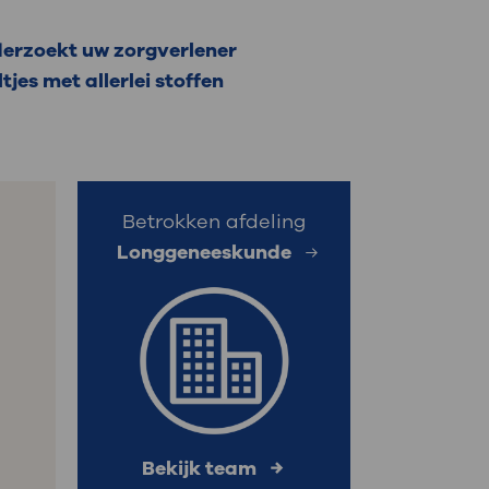
: naar uw dossier
nderzoekt uw zorgverlener
tjes met allerlei stoffen
Inloggen MijnOLVG
Betrokken afdeling
Longgeneeskunde
Bekijk team