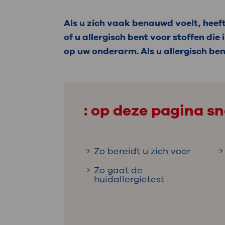
Medische
steeds verder uit, zodat u zelf mee
we u sneller helpen.
Als u zich vaak benauwd voelt, heeft
of u allergisch bent voor stoffen die
Uw bezoe
Direct naar MijnOLVG
Lee
op uw onderarm. Als u allergisch ben
Uw verbli
: op deze pagina sn
Werken b
Zo bereidt u zich voor
Zo gaat de
huidallergietest
Contact