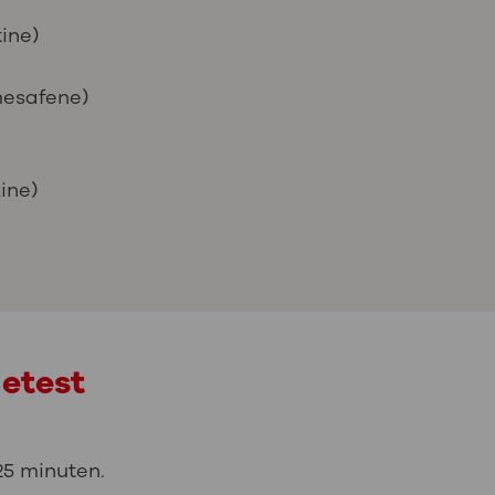
tine)
mesafene)
ine)
ietest
25 minuten.