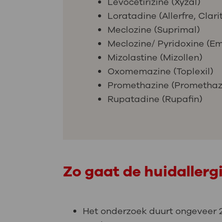
Levocetirizine (Xyzal)
Loratadine (Allerfre, Clari
Meclozine (Suprimal)
Meclozine/ Pyridoxine (E
Mizolastine (Mizollen)
Oxomemazine (Toplexil)
Promethazine (Promethaz
Rupatadine (Rupafin)
Zo gaat de huidallerg
Het onderzoek duurt ongeveer 