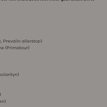
, Prevalin allerstop)
ne (Primatour)
clarityn)
)
en)