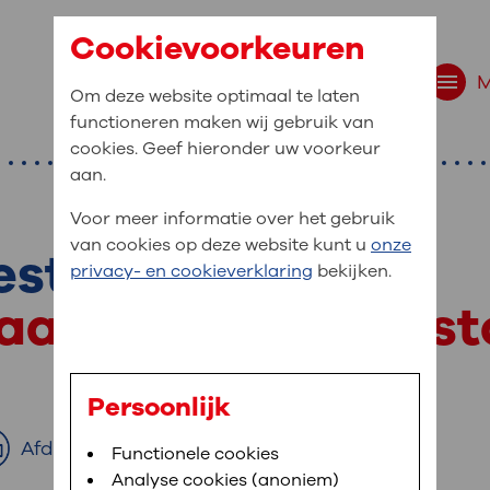
Cookievoorkeuren
Om deze website optimaal te laten
functioneren maken wij gebruik van
cookies. Geef hieronder uw voorkeur
aan.
Voor meer informatie over het gebruik
van cookies op deze website kunt u
onze
est
r bent u naar op zo
privacy- en cookieverklaring
bekijken.
 website navigatie
ar allergie voor st
e uw medische gegevens
en
Persoonlijk
van OLVG. In MijnOLVG kunt u uw medische
Afdrukken
Bloedafname
Functionele cookies
,
MijnOLVG
,
Digitalisering
neer het u uitkomt. OLVG breidt MijnOLVG
Analyse cookies (anoniem)