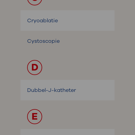
Cryoablatie
Cystoscopie
D
Dubbel-J-katheter
E