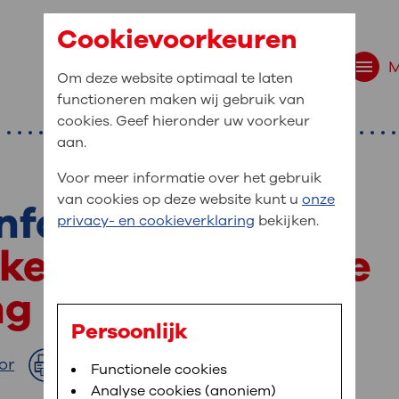
Cookievoorkeuren
Om deze website optimaal te laten
functioneren maken wij gebruik van
cookies. Geef hieronder uw voorkeur
aan.
Voor meer informatie over het gebruik
van cookies op deze website kunt u
onze
nformatie
r bent u naar op zo
privacy- en cookieverklaring
bekijken.
 website navigatie
kken u actief bij de
e uw medische gegevens
ng
en
Persoonlijk
van OLVG. In MijnOLVG kunt u uw medische
or
Afdrukken
Bloedafname
Functionele cookies
,
MijnOLVG
,
Digitalisering
neer het u uitkomt. OLVG breidt MijnOLVG
Analyse cookies (anoniem)