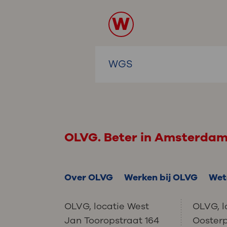
W
WGS
OLVG. Beter in Amsterda
Over OLVG
Werken bij OLVG
Wet
OLVG, locatie West
OLVG, l
Jan Tooropstraat 164
Ooster