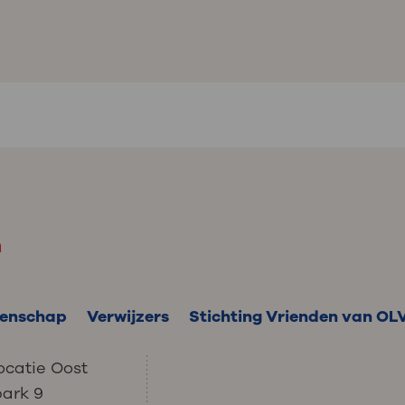
m
enschap
Verwijzers
Stichting Vrienden van OL
ocatie Oost
park 9