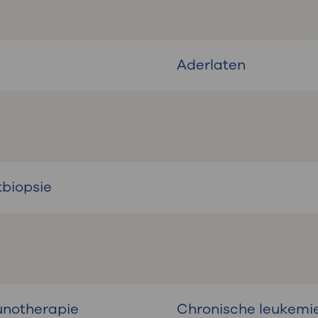
Aderlaten
biopsie
notherapie
Chronische leukemi