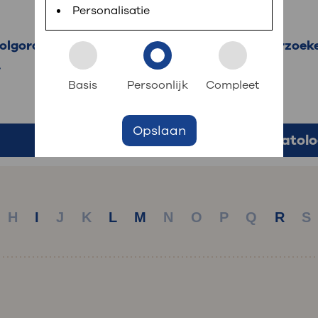
 informatie
r digitaal kunt regelen. Met MijnOLVG kunnen
Personalisatie
 volgorde informatie over aandoeningen, onderzoek
.
k aan OLVG
s meer
Basis
Persoonlijk
Compleet
Opslaan
jf in OLVG
Hematolo
ij OLVG
H
I
J
K
L
M
N
O
P
Q
R
S