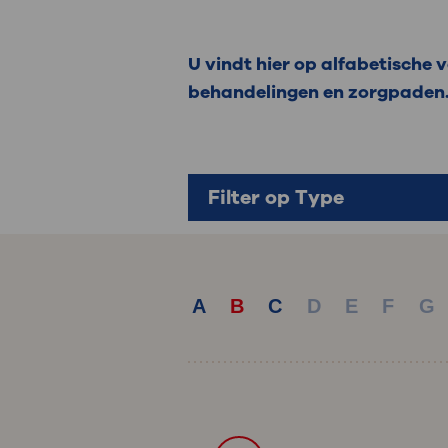
Medische
steeds verder uit, zodat u zelf mee
we u sneller helpen.
U vindt hier op alfabetische
behandelingen en zorgpaden
Uw bezoe
Direct naar MijnOLVG
Lee
Uw verbli
Filter op Type
Werken b
A
B
C
D
E
F
G
Contact