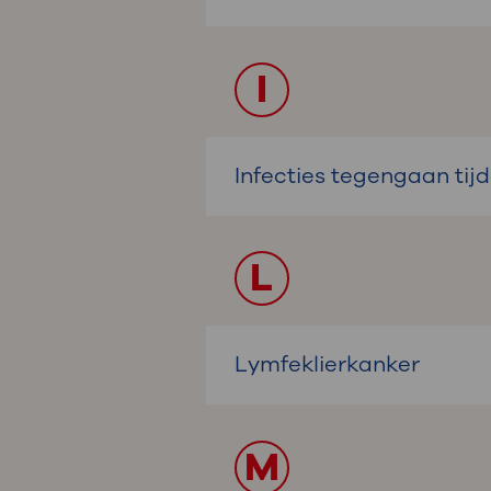
I
Infecties tegengaan tij
L
Lymfeklierkanker
M