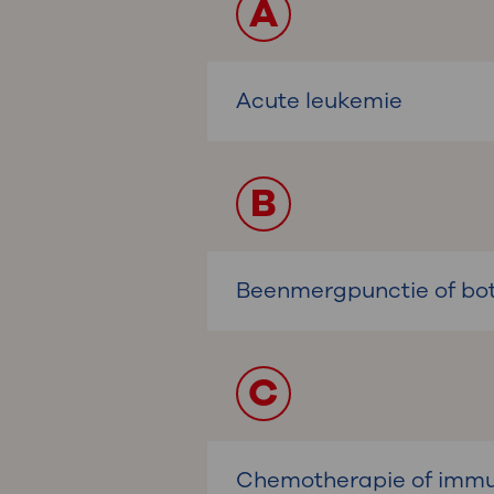
A
Acute leukemie
B
Beenmergpunctie of bot
C
Chemotherapie of immu