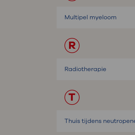
Multipel myeloom
R
Radiotherapie
T
Thuis tijdens neutropen