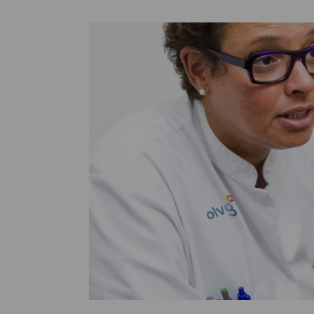
Medische
steeds verder uit, zodat u zelf mee
we u sneller helpen.
Uw bezoe
Direct naar MijnOLVG
Lee
Uw verbli
Werken b
Contact