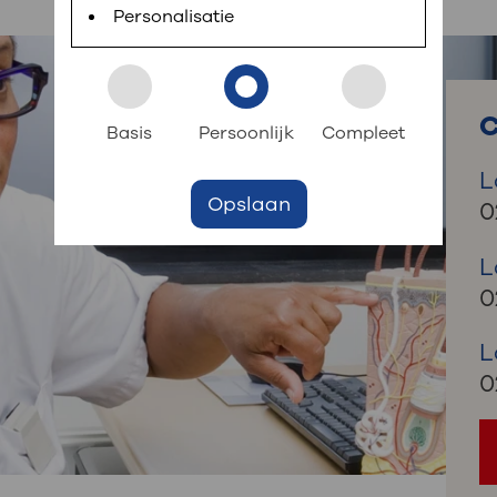
 informatie
r digitaal kunt regelen. Met MijnOLVG kunnen
Personalisatie
k aan OLVG
s meer
C
Basis
Persoonlijk
Compleet
L
Opslaan
jf in OLVG
0
L
0
ij OLVG
L
0