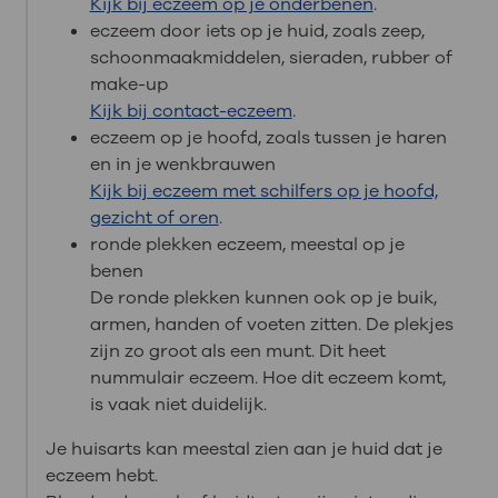
Kijk bij eczeem op je onderbenen
.
eczeem door iets op je huid, zoals zeep,
schoonmaakmiddelen, sieraden, rubber of
make-up
Kijk bij contact-eczeem
.
eczeem op je hoofd, zoals tussen je haren
en in je wenkbrauwen
Kijk bij eczeem met schilfers op je hoofd,
gezicht of oren
.
ronde plekken eczeem, meestal op je
benen
De ronde plekken kunnen ook op je buik,
armen, handen of voeten zitten. De plekjes
zijn zo groot als een munt. Dit heet
nummulair eczeem. Hoe dit eczeem komt,
is vaak niet duidelijk.
Je huisarts kan meestal zien aan je huid dat je
eczeem hebt.