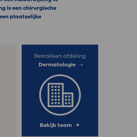
ng is een chirurgische
: naar uw dossier
en plaatselijke
Inloggen MijnOLVG
Betrokken afdeling
Dermatologie
s
Bekijk team