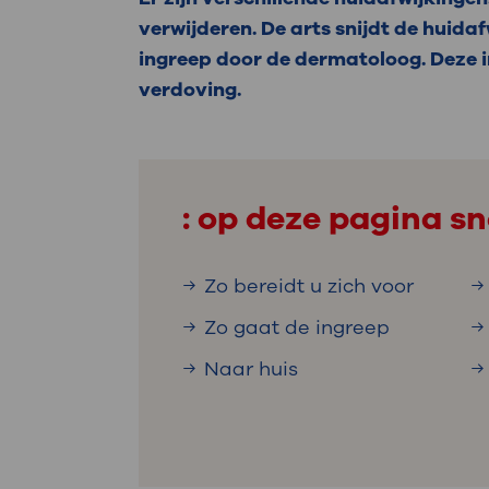
Medische
steeds verder uit, zodat u zelf mee
verwijderen. De arts snijdt de huida
we u sneller helpen.
ingreep door de dermatoloog. Deze i
verdoving.
Uw bezoe
Direct naar MijnOLVG
Lee
Uw verbli
: op deze pagina sn
Zo bereidt u zich voor
Werken b
Zo gaat de ingreep
Naar huis
Contact