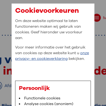
Cookievoorkeuren
Om deze website optimaal te laten
functioneren maken wij gebruik van
cookies. Geef hieronder uw voorkeur
aan.
Voor meer informatie over het gebruik
van cookies op deze website kunt u
onze
g verwijderen
r bent u naar op zo
privacy- en cookieverklaring
bekijken.
 website navigatie
e ingreep door de 
e uw medische gegevens
en
Afdrukken
Persoonlijk
van OLVG. In MijnOLVG kunt u uw medische
Bloedafname
Functionele cookies
,
MijnOLVG
,
Digitalisering
neer het u uitkomt. OLVG breidt MijnOLVG
Analyse cookies (anoniem)
n. Bijvoorbeeld een moedervlek. Soms is het nodig o