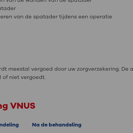
kken van de wanden van de spatader
atader
eren van de spatader tijdens een operatie
dt meestal vergoed door uw zorgverzekering. De 
of niet vergoedt.
ing VNUS
ndeling
Na de behandeling