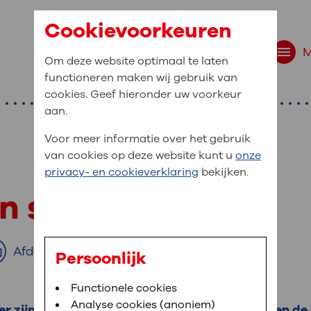
Cookievoorkeuren
Om deze website optimaal te laten
functioneren maken wij gebruik van
cookies. Geef hieronder uw voorkeur
aan.
Voor meer informatie over het gebruik
van cookies op deze website kunt u
onze
r bent u naar op zo
privacy- en cookieverklaring
bekijken.
 website navigatie
en spataderen
e uw medische gegevens
en
Afdrukken
Persoonlijk
van OLVG. In MijnOLVG kunt u uw medische
Bloedafname
Functionele cookies
,
MijnOLVG
,
Digitalisering
neer het u uitkomt. OLVG breidt MijnOLVG
Analyse cookies (anoniem)
r zijn geworden. Door het wijder worden sluiten de