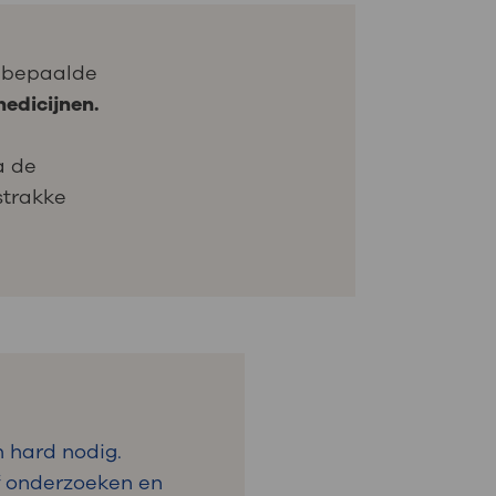
r bepaalde
edicijnen.
a de
strakke
 hard nodig.
lf onderzoeken en