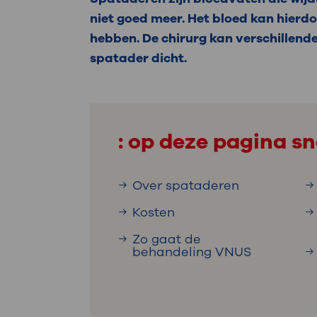
Medische
steeds verder uit, zodat u zelf mee
niet goed meer. Het bloed kan hierd
we u sneller helpen.
hebben. De chirurg kan verschillend
spatader dicht.
Uw bezoe
Direct naar MijnOLVG
Lee
Uw verbli
: op deze pagina sn
Over spataderen
Werken b
Kosten
Zo gaat de
behandeling VNUS
Contact