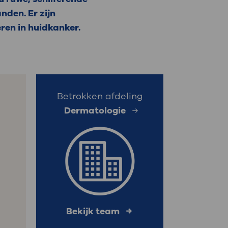
nden. Er zijn
: naar uw dossier
ren in huidkanker.
Inloggen MijnOLVG
Betrokken afdeling
Dermatologie
Bekijk team