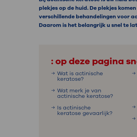
Medische
steeds verder uit, zodat u zelf mee
plekjes op de huid. De plekjes komen
we u sneller helpen.
verschillende behandelingen voor ac
Daarom is het belangrijk u snel te l
Uw bezoe
Direct naar MijnOLVG
Lee
Uw verbli
: op deze pagina sn
Wat is actinische
keratose?
Werken b
Wat merk je van
actinische keratose?
Is actinische
keratose gevaarlijk?
Contact