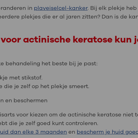
eranderen in
plaveiselcel-kanker
. Bij elk plekje he
rdere plekjes die er al jaren zitten? Dan is de kan
oor actinische keratose kun je 
e behandeling het beste bij je past:
kje met stikstof.
 die je zelf op het plekje smeert.
ren en beschermen
sarts voor kiezen om de actinische keratose niet t
ebt die je zelf goed kunt controleren.
 huid dan elke 3 maanden
en
bescherm je huid goe