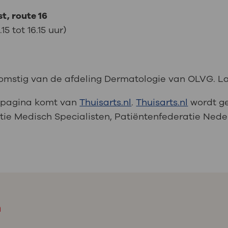
t, route 16
5 tot 16.15 uur)
komstig van de afdeling Dermatologie van OLVG. La
e pagina komt van
Thuisarts.nl
.
Thuisarts.nl
wordt g
tie Medisch Specialisten, Patiëntenfederatie Ne
m