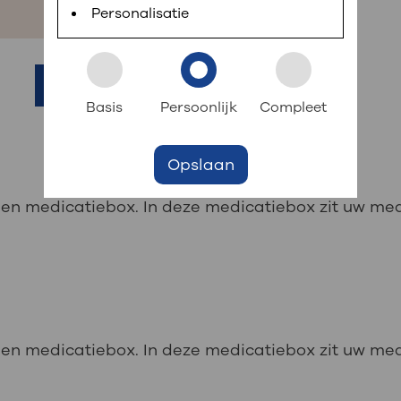
 informatie
r digitaal kunt regelen. Met MijnOLVG kunnen
Personalisatie
k aan OLVG
Filter de resultaten
s meer
Basis
Persoonlijk
Compleet
Opslaan
jf in OLVG
 een medicatiebox. In deze medicatiebox zit uw me
ij OLVG
 een medicatiebox. In deze medicatiebox zit uw me