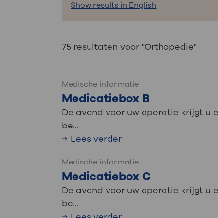
Medische
Show results in English
steeds verder uit, zodat u zelf mee
we u sneller helpen.
Uw bezoe
75 resultaten voor "Orthopedie"
Direct naar MijnOLVG
Lee
Medische informatie
Uw verbli
Medicatiebox B
De avond voor uw operatie krijgt u
be...
Werken b
Lees verder
Medische informatie
Medicatiebox C
Contact
De avond voor uw operatie krijgt u
be...
Lees verder