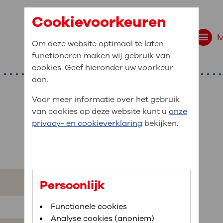
Cookievoorkeuren
Om deze website optimaal te laten
functioneren maken wij gebruik van
cookies. Geef hieronder uw voorkeur
aan.
Voor meer informatie over het gebruik
van cookies op deze website kunt u
onze
r bent u naar op zo
privacy- en cookieverklaring
bekijken.
 website navigatie
e uw medische gegevens
en
Persoonlijk
van OLVG. In MijnOLVG kunt u uw medische
Bloedafname
Functionele cookies
,
MijnOLVG
,
Digitalisering
neer het u uitkomt. OLVG breidt MijnOLVG
Analyse cookies (anoniem)