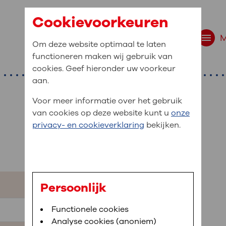
Cookievoorkeuren
Om deze website optimaal te laten
functioneren maken wij gebruik van
cookies. Geef hieronder uw voorkeur
aan.
Voor meer informatie over het gebruik
van cookies op deze website kunt u
onze
r bent u naar op zo
privacy- en cookieverklaring
bekijken.
 website navigatie
e uw medische gegevens
en
Persoonlijk
van OLVG. In MijnOLVG kunt u uw medische
Bloedafname
Functionele cookies
,
MijnOLVG
,
Digitalisering
neer het u uitkomt. OLVG breidt MijnOLVG
Analyse cookies (anoniem)