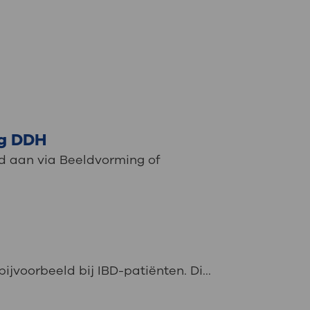
: naar uw dossier
Inloggen MijnOLVG
ng DDH
nd aan via Beeldvorming of
jvoorbeeld bij IBD-patiënten. Di...