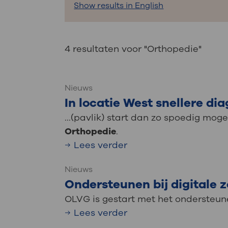
Medische
Show results in English
steeds verder uit, zodat u zelf mee
we u sneller helpen.
Uw bezoe
4 resultaten voor "Orthopedie"
Direct naar MijnOLVG
Lee
Nieuws
Uw verbli
In locatie West snellere d
...(pavlik) start dan zo spoedig mo
Orthopedie
.
Werken b
Lees verder
Nieuws
Ondersteunen bij digitale
Contact
OLVG is gestart met het ondersteunen
Lees verder