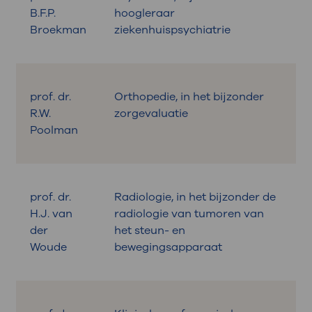
B.F.P.
hoogleraar
Broekman
ziekenhuispsychiatrie
prof. dr.
Orthopedie, in het bijzonder
R.W.
zorgevaluatie
Poolman
prof. dr.
Radiologie, in het bijzonder de
H.J. van
radiologie van tumoren van
der
het steun- en
Woude
bewegingsapparaat