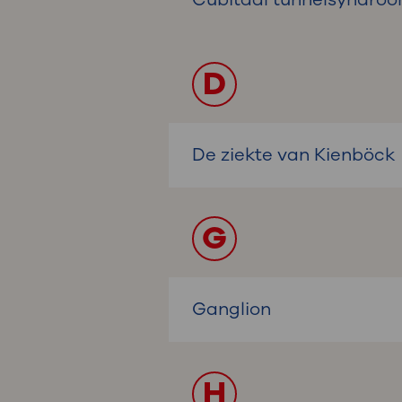
D
De ziekte van Kienböck
G
Ganglion
H