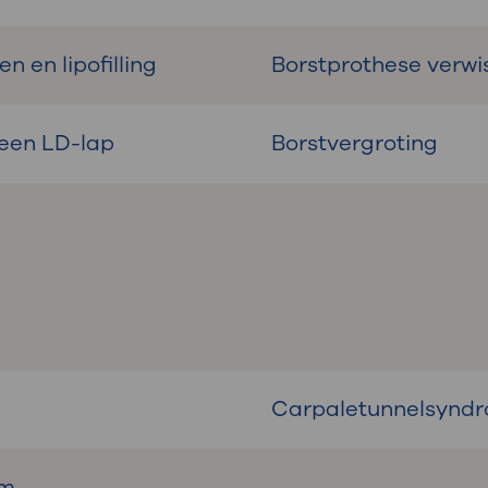
n en lipofilling
Borstprothese verwi
 een LD-lap
Borstvergroting
Carpaletunnelsynd
om