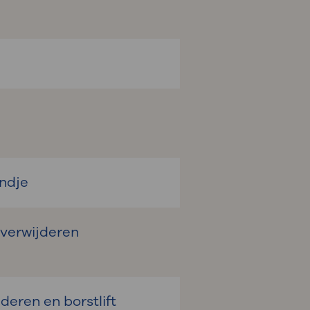
ndje
 verwijderen
deren en borstlift