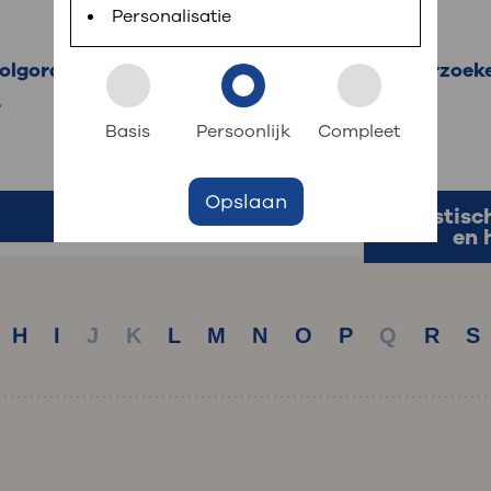
 informatie
r digitaal kunt regelen. Met MijnOLVG kunnen
Personalisatie
 volgorde informatie over aandoeningen, onderzoek
.
k aan OLVG
s meer
Basis
Persoonlijk
Compleet
Opslaan
jf in OLVG
Plastisc
en 
ij OLVG
H
I
J
K
L
M
N
O
P
Q
R
S