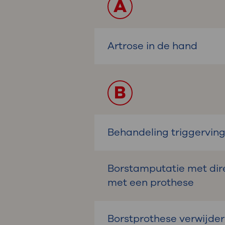
A
Artrose in de hand
B
Behandeling triggervin
Borstamputatie met dir
met een prothese
Borstprothese verwijde