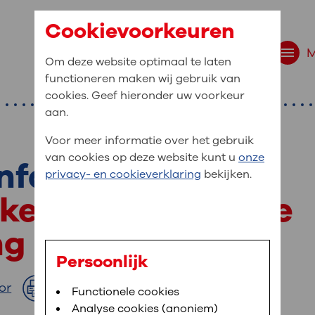
Cookievoorkeuren
Om deze website optimaal te laten
functioneren maken wij gebruik van
cookies. Geef hieronder uw voorkeur
aan.
Voor meer informatie over het gebruik
van cookies op deze website kunt u
onze
nformatie
r bent u naar op zo
privacy- en cookieverklaring
bekijken.
 website navigatie
kken u actief bij de
e uw medische gegevens
ng
en
Persoonlijk
van OLVG. In MijnOLVG kunt u uw medische
or
Afdrukken
Bloedafname
Functionele cookies
,
MijnOLVG
,
Digitalisering
neer het u uitkomt. OLVG breidt MijnOLVG
Analyse cookies (anoniem)