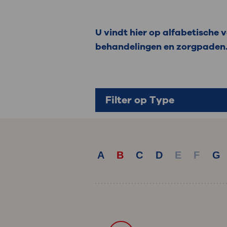
Medische
steeds verder uit, zodat u zelf mee
we u sneller helpen.
U vindt hier op alfabetische
behandelingen en zorgpaden
Uw bezoe
Direct naar MijnOLVG
Lee
Uw verbli
Filter op Type
Werken b
A
B
C
D
E
F
G
Contact