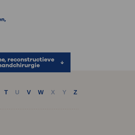
: naar uw dossier
en,
Inloggen MijnOLVG
he, reconstructieve
handchirurgie
T
U
V
W
X
Y
Z