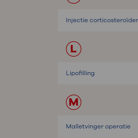
Injectie corticosteroïde
L
Lipofilling
M
Malletvinger operatie