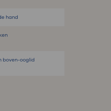
 de hand
eken
n boven-ooglid