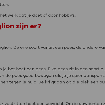
tten.
 het werk dat je doet of door hobby's.
ion zijn er?
nglion. De ene soort vanuit een pees, de andere va
n je bot heet een pees. Elke pees zit in een soort b
kan de pees goed bewegen als je je spier aanspant
nen tegen je huid. Je krijgt dan op die plek een bul
r vastzitten heet een gewricht. Om je gewrichten z