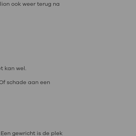
lion ook weer terug na
t kan wel.
. Of schade aan een
. Een gewricht is de plek