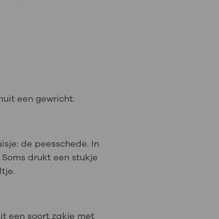
nuit een gewricht.
uisje: de peesschede. In
. Soms drukt een stukje
tje.
it een soort zakje met