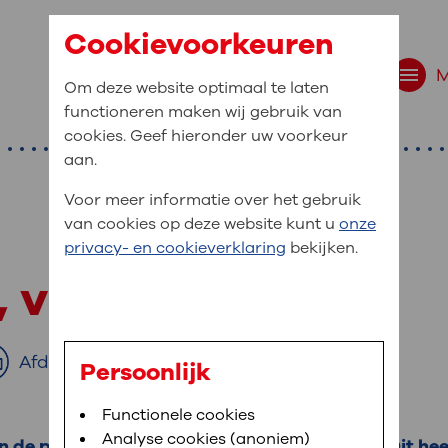
Cookievoorkeuren
Om deze website optimaal te laten
functioneren maken wij gebruik van
cookies. Geef hieronder uw voorkeur
aan.
Voor meer informatie over het gebruik
van cookies op deze website kunt u
onze
r bent u naar op zo
privacy- en cookieverklaring
bekijken.
 website navigatie
s, vinger of voet
e uw medische gegevens
en
Afdrukken
Persoonlijk
van OLVG. In MijnOLVG kunt u uw medische
Bloedafname
Functionele cookies
,
MijnOLVG
,
Digitalisering
neer het u uitkomt. OLVG breidt MijnOLVG
Analyse cookies (anoniem)
 de pols, vinger of voet een cyste ontstaan. Dit he