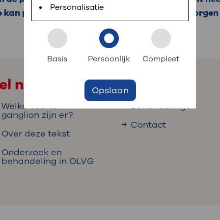
 informatie
r digitaal kunt regelen. Met MijnOLVG kunnen
Personalisatie
e kan pijn doen. Een behandeling kan ervoor zorgen
k aan OLVG
s meer
Basis
Persoonlijk
Compleet
el naar
Opslaan
jf in OLVG
Welke soorten
Behandelingen
ganglion zijn er?
Contact
Over deze tekst
ij OLVG
Onderzoek en
behandeling in OLVG