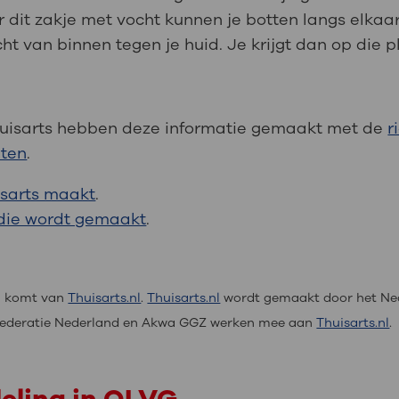
r dit zakje met vocht kunnen je botten langs elka
ht van binnen tegen je huid. Je krijgt dan op die pl
Thuisarts hebben deze informatie gemaakt met de
r
hten
.
isarts maakt
.
e die wordt gemaakt
.
na komt van
Thuisarts.nl
.
Thuisarts.nl
wordt gemaakt door het Ne
enfederatie Nederland en Akwa GGZ werken mee aan
Thuisarts.nl
.