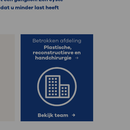
 dat u minder last heeft
: naar uw dossier
Inloggen MijnOLVG
Betrokken afdeling
Plastische,
reconstructieve en
handchirurgie
Bekijk team