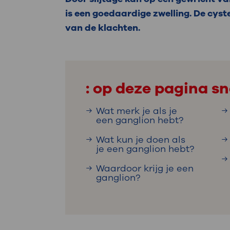
Medische
steeds verder uit, zodat u zelf mee
is een goedaardige zwelling. De cyst
we u sneller helpen.
van de klachten.
Uw bezoe
Direct naar MijnOLVG
Lee
: op deze pagina sn
Uw verbli
Wat merk je als je
een ganglion hebt?
Wat kun je doen als
Werken b
je een ganglion hebt?
Waardoor krijg je een
ganglion?
Contact