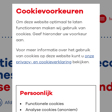
Cookievoorkeuren
Om deze website optimaal te laten
functioneren maken wij gebruik van
cookies. Geef hieronder uw voorkeur
aan.
Voor meer informatie over het gebruik
van cookies op deze website kunt u
onze
ie met directe rec
r bent u naar op zo
privacy- en cookieverklaring
bekijken.
 website navigatie
hese
e uw medische gegevens
se en tissue expan
en
Persoonlijk
van OLVG. In MijnOLVG kunt u uw medische
Afdrukken
Bloedafname
Functionele cookies
,
MijnOLVG
,
Digitalisering
neer het u uitkomt. OLVG breidt MijnOLVG
Analyse cookies (anoniem)