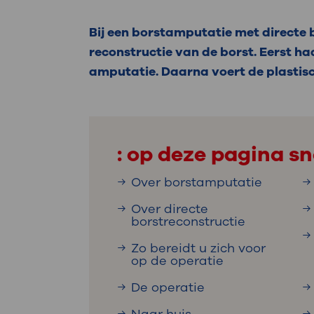
Medische
steeds verder uit, zodat u zelf mee
we u sneller helpen.
Bij een borstamputatie met directe b
reconstructie van de borst. Eerst ha
Uw bezoe
Direct naar MijnOLVG
Lee
amputatie. Daarna voert de plastisch
Uw verbli
: op deze pagina sn
Over borstamputatie
Werken b
Over directe
borstreconstructie
Zo bereidt u zich voor
op de operatie
Contact
De operatie