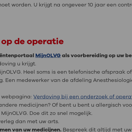
et worden. U krijgt na ongeveer 10 jaar een cont
 op de operatie
tiëntenportaal
MijnOLVG
als voorbereiding op uw be
oving u krijgt.
MijnOLVG. Heel soms is een telefonische afspraak 
dig. Een medewerker van de afdeling Anesthesiolog
de webpagina:
Verdoving bij een onderzoek of opera
andere medicijnen? Of bent u bent u allergisch vo
 MijnOLVG. Doe dit zo snel mogelijk.
verleg dan met uw arts.
emen van uw medicijnen.
Bespreek dit altijd met uw 