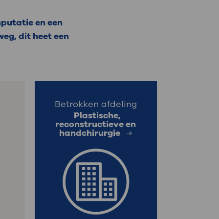
: naar uw dossier
mputatie en een
weg, dit heet een
Inloggen MijnOLVG
Betrokken afdeling
Plastische,
reconstructieve en
handchirurgie