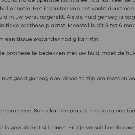
 vocht. Na de operatie komt u een aantal keer teru
 ballonnetje. Het inspuiten van het vocht duurt een
id in uw borst opgerekt. Als de huid genoeg is opg
initieve prothese plaatst. Meestal is dit 3 tot 6 m
m een tissue expander nodig kan zijn:
ele prothese te bedekken met uw huid, moet de hu
id niet goed genoeg doorbloed te zijn om meteen e
 een prothese. Soms kan de plastisch chirurg pas tij
t is gevuld met siliconen. Er zijn verschillende soo