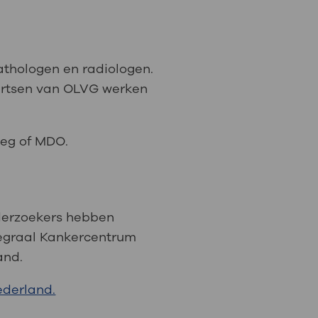
pathologen en radiologen.
 artsen van OLVG werken
rleg of MDO.
nderzoekers hebben
tegraal Kankercentrum
and.
ederland.