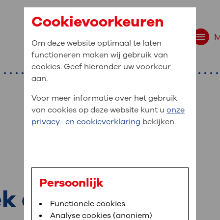
Cookievoorkeuren
Om deze website optimaal te laten
functioneren maken wij gebruik van
cookies. Geef hieronder uw voorkeur
aan.
Voor meer informatie over het gebruik
van cookies op deze website kunt u
onze
r bent u naar op zo
privacy- en cookieverklaring
bekijken.
 website navigatie
e uw medische gegevens
en
Persoonlijk
k en diagnose
van OLVG. In MijnOLVG kunt u uw medische
Bloedafname
Functionele cookies
,
MijnOLVG
,
Digitalisering
neer het u uitkomt. OLVG breidt MijnOLVG
Analyse cookies (anoniem)