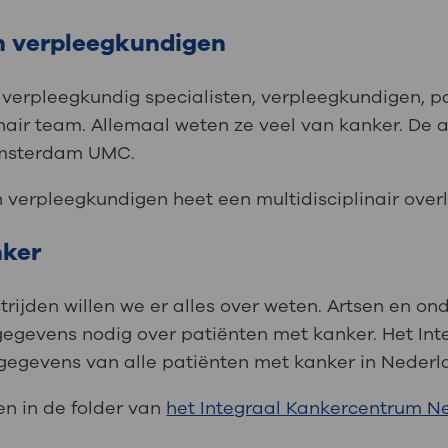
n verpleegkundigen
, verpleegkundig specialisten, verpleegkundigen, 
linair team. Allemaal weten ze veel van kanker. De
Amsterdam UMC.
n verpleegkundigen heet een multidisciplinair ove
nker
rijden willen we er alles over weten. Artsen en o
gegevens nodig over patiënten met kanker. Het In
gegevens van alle patiënten met kanker in Nederl
en in de folder van
het Integraal Kankercentrum N