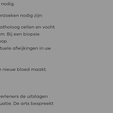
 nodig.
: naar uw dossier
rzoeken nodig zijn:
Inloggen MijnOLVG
patholoog cellen en vocht
m. Bij een biopsie
oop.
uele afwijkingen in uw
m nieuw bloed maakt.
erleners de uitslagen
uatie. De arts bespreekt