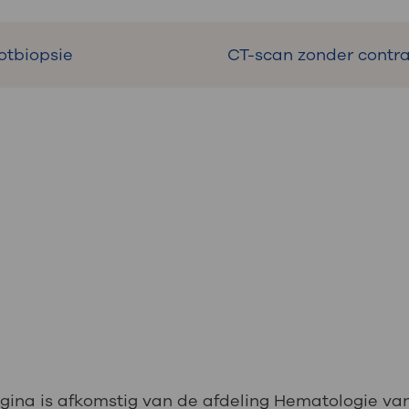
otbiopsie
CT-scan zonder contr
gina is afkomstig van de afdeling Hematologie va