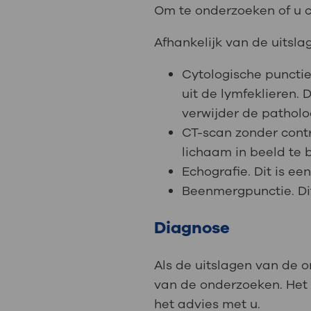
Medische
steeds verder uit, zodat u zelf mee
Om te onderzoeken of u c
we u sneller helpen.
Afhankelijk van de uitsl
Uw bezoe
Direct naar MijnOLVG
Lee
Cytologische punctie
uit de lymfeklieren.
verwijder de patholo
Uw verbli
CT-scan zonder cont
lichaam in beeld te 
Echografie. Dit is e
Beenmergpunctie. Di
Werken b
Diagnose
Contact
Als de uitslagen van de 
van de onderzoeken. Het 
het advies met u.