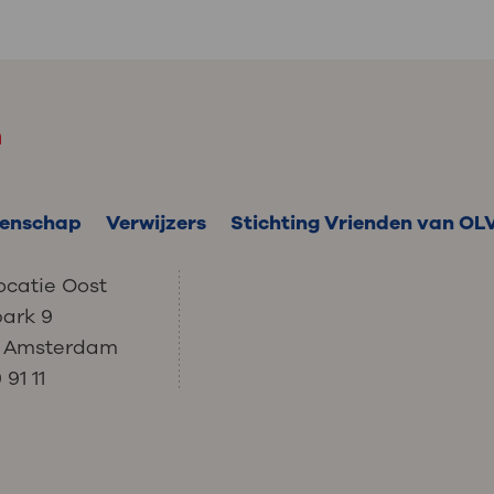
m
enschap
Verwijzers
Stichting Vrienden van OL
ocatie Oost
park 9
C Amsterdam
91 11