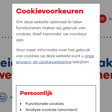
Cookievoorkeuren
Om deze website optimaal te laten
functioneren maken wij gebruik van
cookies. Geef hieronder uw voorkeur
aan.
Voor meer informatie over het gebruik
van cookies op deze website kunt u
onze
eid op uw afspraa
r bent u naar op zo
privacy- en cookieverklaring
bekijken.
 website navigatie
 weten en meeneme
e uw medische gegevens
en
Persoonlijk
Afdrukken
van OLVG. In MijnOLVG kunt u uw medische
Bloedafname
Functionele cookies
,
MijnOLVG
,
Digitalisering
neer het u uitkomt. OLVG breidt MijnOLVG
Analyse cookies (anoniem)