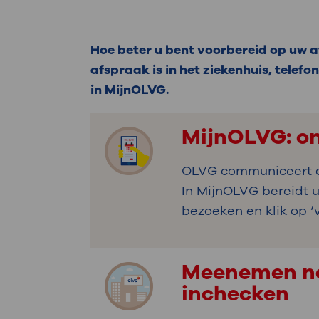
Medische
steeds verder uit, zodat u zelf mee
we u sneller helpen.
Hoe beter u bent voorbereid op uw a
Uw bezoe
afspraak is in het ziekenhuis, telefon
Direct naar MijnOLVG
Lee
in MijnOLVG.
MijnOLVG: o
Uw verbli
OLVG communiceert di
In MijnOLVG bereidt 
Werken b
bezoeken en klik op ‘
Meenemen naa
Contact
inchecken