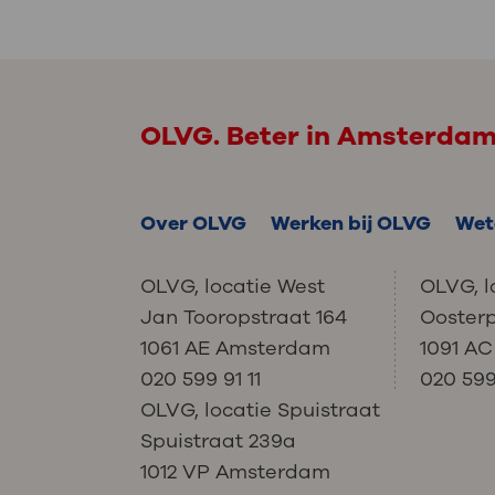
OLVG. Beter in Amsterda
Over OLVG
Werken bij OLVG
Wet
OLVG, locatie West
OLVG, l
Jan Tooropstraat 164
Ooster
1061 AE Amsterdam
1091 A
020 599 91 11
020 599 
OLVG, locatie Spuistraat
Spuistraat 239a
1012 VP Amsterdam