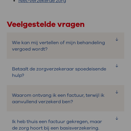
Niet-verzekerde zorg
Veelgestelde vragen
Wie kan mij vertellen of mijn behandeling
vergoed wordt?
Alleen uw zorgverzekeraar kan u vertellen
Betaalt de zorgverzekeraar spoedeisende
of uw behandeling vergoed wordt. OLVG
hulp?
kan de voorwaarden van uw verzekering
niet zien.
Uw zorgverzekeraar betaalt spoedeisende
Waarom ontvang ik een factuur, terwijl ik
zorg op de afdelingen Spoedeisende Hulp
aanvullend verzekerd ben?
en Verloskunde als u hiervoor verzekerd
bent. Ook als uw zorgverzekeraar geen
U ontvangt een factuur als uw
contract heeft met OLVG. U betaalt wel
Ik heb thuis een factuur gekregen, maar
behandeling niet vanuit de
het verplichte eigen risico.
de zorg hoort bij een basisverzekering.