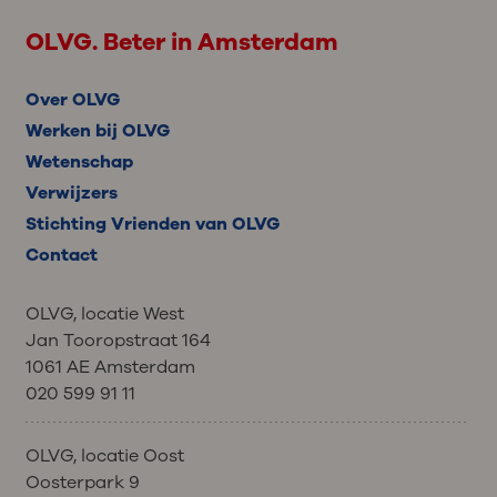
verwijsbrief nodig.
eerste onderzoek op de factuur, terwijl u
bijvoorbeeld omdat nog informatie
pas later bij de arts bent geweest.
OLVG. Beter in Amsterdam
ontbreekt.
Bent u langer dan een jaar niet bij
hetzelfde specialisme geweest? Dan heeft
Over OLVG
u een nieuwe verwijzing van uw huisarts
nodig.
Werken bij OLVG
Wetenschap
Zonder verwijsbrief vergoedt uw
Verwijzers
zorgverzekeraar de kosten niet, en krijgt u
Stichting Vrienden van OLVG
zelf de factuur toegestuurd.
Contact
OLVG, locatie West
Jan Tooropstraat 164
1061 AE Amsterdam
020 599 91 11
OLVG, locatie Oost
Oosterpark 9