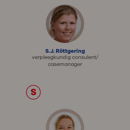
S.J. Röttgering
verpleegkundig consulent/
casemanager
S