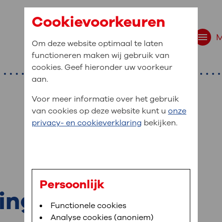
Cookievoorkeuren
Om deze website optimaal te laten
functioneren maken wij gebruik van
cookies. Geef hieronder uw voorkeur
aan.
Voor meer informatie over het gebruik
van cookies op deze website kunt u
onze
r bent u naar op zo
privacy- en cookieverklaring
bekijken.
 website navigatie
e uw medische gegevens
en
Persoonlijk
ing
van OLVG. In MijnOLVG kunt u uw medische
Bloedafname
Functionele cookies
,
MijnOLVG
,
Uw bezoek aan OLVG
neer het u uitkomt. OLVG breidt MijnOLVG
Analyse cookies (anoniem)