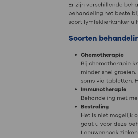
Medische
steeds verder uit, zodat u zelf mee
Er zijn verschillende beh
we u sneller helpen.
behandeling het beste bij
soort lymfeklierkanker u h
Uw bezoe
Direct naar MijnOLVG
Lee
Soorten behandeli
Chemotherapie
Uw verbli
Bij chemotherapie kr
minder snel groeien.
soms via tabletten. H
Werken b
Immunotherapie
Behandeling met med
Bestraling
Het is niet mogelijk 
Contact
gaat u voor deze beh
Leeuwenhoek zieken