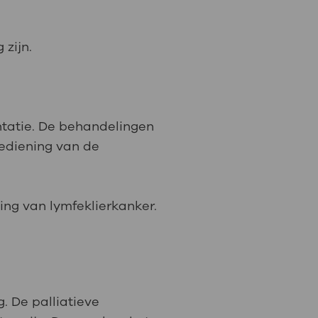
 zijn.
antatie. De behandelingen
ediening van de
ng van lymfeklierkanker.
. De palliatieve