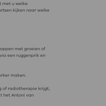
kt met u welke
artsen kijken naar welke
: naar uw dossier
Inloggen MijnOLVG
stoppen met groeien of
 via een ruggenprik en
erker maken.
 of radiotherapie krijgt,
t het Antoni van