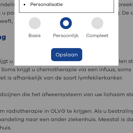
 informatie
r digitaal kunt regelen. Met MijnOLVG kunnen
andelingen voor lymfeklierkanker. De arts bespree
Personalisatie
 u past. Samen beslist u over de behandeling. De 
eeft, naar uw leeftijd en hoe fit u bent.
k aan OLVG
s meer
ng
Basis
Persoonlijk
Compleet
Opslaan
jf in OLVG
ijgt u medicijnen die zorgen dat de kankercellen 
 Soms krijgt u chemotherapie via een infuus, soms
et is afhankelijk van de soort lymfeklierkanker.
ij OLVG
icijnen die het afweersysteem van uw lichaam st
om radiotherapie in OLVG te krijgen. Als u bestraling
andeling naar een ander ziekenhuis. Meestal is da
huis.