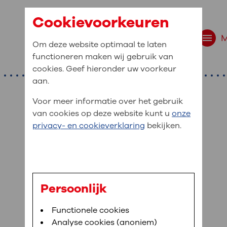
Cookievoorkeuren
Om deze website optimaal te laten
functioneren maken wij gebruik van
cookies. Geef hieronder uw voorkeur
aan.
Voor meer informatie over het gebruik
van cookies op deze website kunt u
onze
r bent u naar op zo
privacy- en cookieverklaring
bekijken.
 website navigatie
e uw medische gegevens
en
Persoonlijk
van OLVG. In MijnOLVG kunt u uw medische
Bloedafname
Functionele cookies
,
MijnOLVG
,
Digitalisering
neer het u uitkomt. OLVG breidt MijnOLVG
Analyse cookies (anoniem)