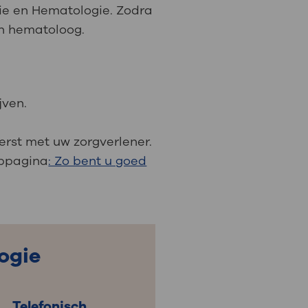
gie en Hematologie. Zodra
en hematoloog.
: naar uw dossier
Inloggen MijnOLVG
jven.
erst met uw zorgverlener.
ebpagina
: Zo bent u goed
ogie
Telefonisch