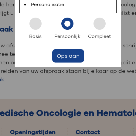
 informatie
r digitaal kunt regelen. Met MijnOLVG kunnen
j de hematoloog op de polikliniek Medische Oncolo
Personalisatie
ijgt u afspraken bij de verpleegkundig specialist 
raak
k aan OLVG
s meer
Basis
Persoonlijk
Compleet
 afspraak bij de polikliniek uw vragen op te schri
ee te nemen: 2 horen meer dan 1.
Opslaan
jf in OLVG
n om later nog eens af te luisteren. Overleg dit e
ereiden van uw afspraak staan bij elkaar op de w
k.
ij OLVG
Medische Oncologie en Hematol
Openingstijden
Contact