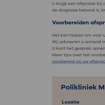
Medische
steeds verder uit, zodat u zelf mee
U krijgt een afspraak bi
we u sneller helpen.
de diagnose bekend is, kr
Voorbereiden afsp
Uw bezoe
Direct naar MijnOLVG
Lee
Het kan helpen om voor uw
Wij adviseren u iemand m
Uw verbli
U kunt het gesprek opneme
Meer tips over het voorb
voorbereid op uw afspraa
Werken b
Polikliniek 
Contact
Locatie