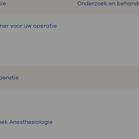
tie
Onderzoek en behandel
ner voor uw operatie
peratie
oek Anesthesiologie