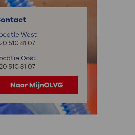
: naar uw dossier
ontact
Inloggen MijnOLVG
ocatie West
20 510 81 07
ocatie Oost
20 510 81 07
Naar MijnOLVG