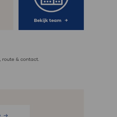
Bekijk team
 route & contact.
e