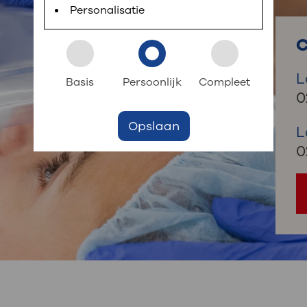
 informatie
r digitaal kunt regelen. Met MijnOLVG kunnen
Personalisatie
C
k aan OLVG
s meer
L
Basis
Persoonlijk
Compleet
0
Opslaan
jf in OLVG
L
0
ij OLVG