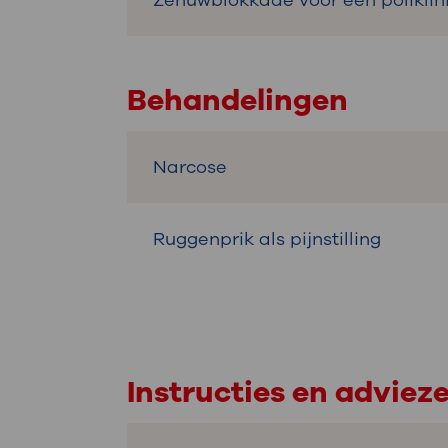
Zenuwblokkade voor een poliklin
Behandelingen
Narcose
Ruggenprik als pijnstilling
Instructies en adviez