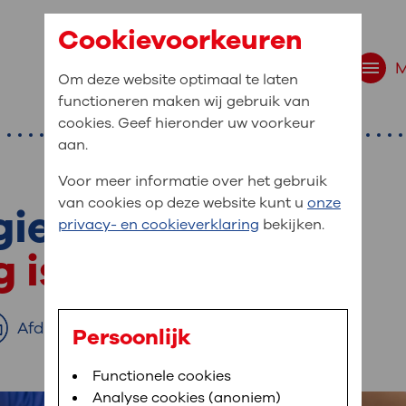
Cookievoorkeuren
Om deze website optimaal te laten
functioneren maken wij gebruik van
cookies. Geef hieronder uw voorkeur
aan.
Voor meer informatie over het gebruik
van cookies op deze website kunt u
onze
gie
r bent u naar op zo
privacy- en cookieverklaring
bekijken.
 website navigatie
g is onze zorg
e uw medische gegevens
en
Afdrukken
Persoonlijk
van OLVG. In MijnOLVG kunt u uw medische
Bloedafname
Functionele cookies
,
MijnOLVG
,
Digitalisering
neer het u uitkomt. OLVG breidt MijnOLVG
Analyse cookies (anoniem)