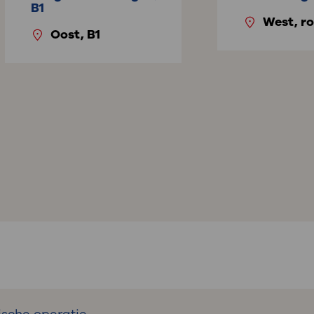
B1
West, ro
Oost, B1