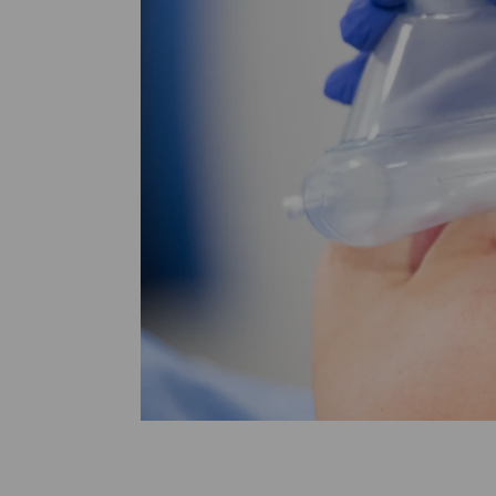
Medische
steeds verder uit, zodat u zelf mee
we u sneller helpen.
Uw bezoe
Direct naar MijnOLVG
Lee
Uw verbli
Werken b
Contact