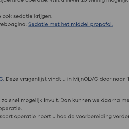
 tijdens de operatie. Wilt u liever zo weinig mogeli
ook sedatie krijgen.
 webpagina:
Sedatie met het middel propofol.
VG
. Deze vragenlijst vindt u in MijnOLVG door naar
jst zo snel mogelijk invult. Dan kunnen we daarna 
operatie.
ort operatie hoort u hoe de voorbereiding verder 