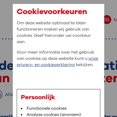
Cookievoorkeuren
Om deze website optimaal te laten
functioneren maken wij gebruik van
cookies. Geef hieronder uw voorkeur
aan.
Voor meer informatie over het gebruik
van cookies op deze website kunt u
onze
e voor een operat
r bent u naar op zo
privacy- en cookieverklaring
bekijken.
 website navigatie
an 1 of meerdere z
e uw medische gegevens
en
Afdrukken
Persoonlijk
van OLVG. In MijnOLVG kunt u uw medische
Bloedafname
Functionele cookies
,
MijnOLVG
,
Digitalisering
neer het u uitkomt. OLVG breidt MijnOLVG
Analyse cookies (anoniem)
anesthesioloog 1 of meerdere zenuwen. Een ander w