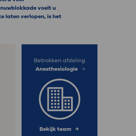
zenuwblokkade voelt u
: naar uw dossier
 laten verlopen, is het
Inloggen MijnOLVG
Betrokken afdeling
Anesthesiologie
Bekijk team