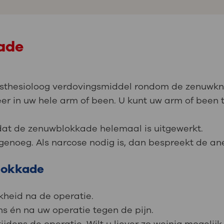
ade
esthesioloog verdovingsmiddel rondom de zenuwkn
r in uw hele arm of been. U kunt uw arm of been t
rdat de zenuwblokkade helemaal is uitgewerkt.
enoeg. Als narcose nodig is, dan bespreekt de ane
lokkade
kheid na de operatie.
s én na uw operatie tegen de pijn.