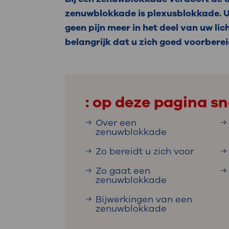
Medische
steeds verder uit, zodat u zelf mee
zenuwblokkade is plexusblokkade. U
we u sneller helpen.
geen pijn meer in het deel van uw l
belangrijk dat u zich goed voorberei
Uw bezoe
Direct naar MijnOLVG
Lee
Uw verbli
: op deze pagina sn
Over een
zenuwblokkade
Werken b
Zo bereidt u zich voor
Zo gaat een
zenuwblokkade
Contact
Bijwerkingen van een
zenuwblokkade