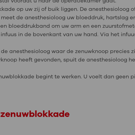
stal voordat u naar de operatiekamer gaat.
ade op uw zij of buik liggen. De anesthesioloog o
 meet de anesthesioloog uw bloeddruk, hartslag en 
een bloeddrukband om uw arm en een zuurstofmete
n infuus in de bovenkant van uw hand. Via het infuus
 de anesthesioloog waar de zenuwknoop precies zi
wknoop heeft gevonden, spuit de anesthesioloog 
enuwblokkade begint te werken. U voelt dan geen pi
n zenuwblokkade