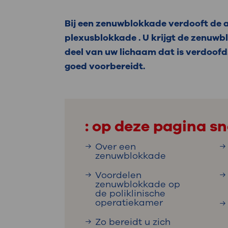
Medische
steeds verder uit, zodat u zelf mee
we u sneller helpen.
Bij een zenuwblokkade verdooft de 
plexusblokkade . U krijgt de zenuwb
Uw bezoe
Direct naar MijnOLVG
Lee
deel van uw lichaam dat is verdoofd
goed voorbereidt.
Uw verbli
: op deze pagina sn
Werken b
Over een
zenuwblokkade
Voordelen
zenuwblokkade op
Contact
de poliklinische
operatiekamer
Zo bereidt u zich