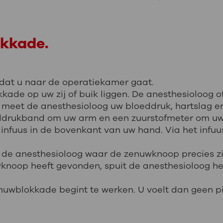
okkade.
rdat u naar de operatiekamer gaat.
ade op uw zij of buik liggen. De anesthesioloog o
 meet de anesthesioloog uw bloeddruk, hartslag en 
eddrukband om uw arm en een zuurstofmeter om uw
n infuus in de bovenkant van uw hand. Via het infuus
 de anesthesioloog waar de zenuwknoop precies zi
wknoop heeft gevonden, spuit de anesthesioloog 
enuwblokkade begint te werken. U voelt dan geen pi