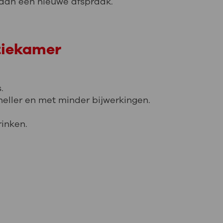
t dan een nieuwe afspraak.
tiekamer
.
neller en met minder bijwerkingen.
rinken.