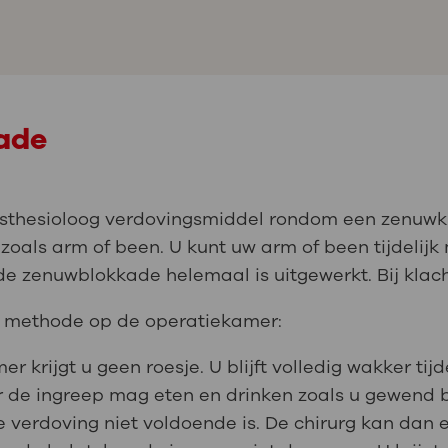
ade
esthesioloog verdovingsmiddel rondom een zenuwk
 zoals arm of been. U kunt uw arm of been tijdelij
de zenuwblokkade helemaal is uitgewerkt. Bij klach
rd methode op de operatiekamer:
r krijgt u geen roesje. U blijft volledig wakker tij
oor de ingreep mag eten en drinken zoals u gewend 
de verdoving niet voldoende is. De chirurg kan dan