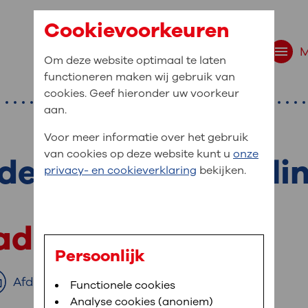
Cookievoorkeuren
Om deze website optimaal te laten
functioneren maken wij gebruik van
cookies. Geef hieronder uw voorkeur
aan.
Voor meer informatie over het gebruik
van cookies op deze website kunt u
onze
e voor een polikli
r bent u naar op zo
privacy- en cookieverklaring
bekijken.
 website navigatie
e uw medische gegevens
kade
en
Persoonlijk
van OLVG. In MijnOLVG kunt u uw medische
Afdrukken
Bloedafname
Functionele cookies
,
MijnOLVG
,
Digitalisering
neer het u uitkomt. OLVG breidt MijnOLVG
Analyse cookies (anoniem)