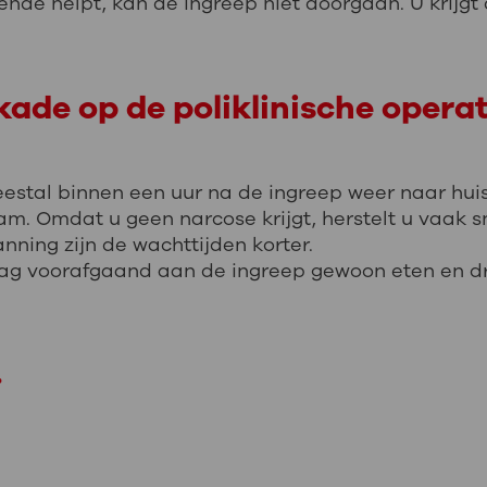
oende helpt, kan de ingreep niet doorgaan. U krijg
ade op de poliklinische opera
estal binnen een uur na de ingreep weer naar huis
aam.
Omdat u geen narcose krijgt, herstelt u vaak s
anning zijn d
e wachttijden korter.
U mag voorafgaand aan de ingreep gewoon eten en d
.