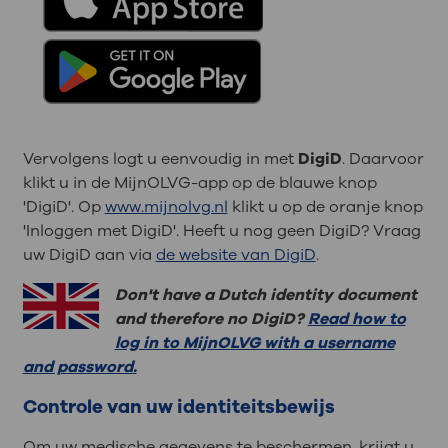
Vervolgens logt u eenvoudig in met
DigiD
. Daarvoor
klikt u in de MijnOLVG-app op de blauwe knop
'DigiD'. Op
www.mijnolvg.nl
klikt u op de oranje knop
'Inloggen met DigiD'. Heeft u nog geen DigiD? Vraag
uw DigiD aan via
de website van DigiD
.
Don't have a Dutch identity document
and therefore no DigiD?
Read how to
log in to MijnOLVG with a username
and password.
Controle van uw identiteitsbewijs
Om uw medische gegevens te beschermen, krijgt u