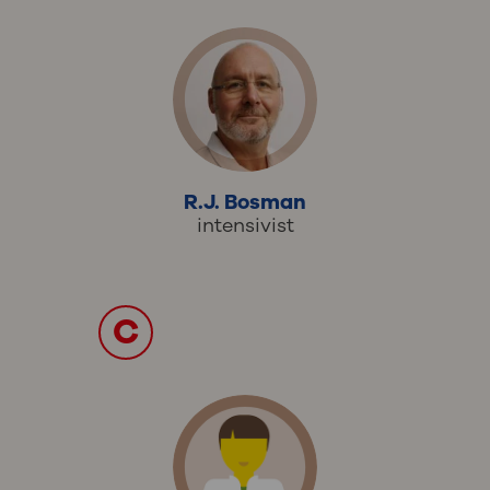
R.J. Bosman
intensivist
C