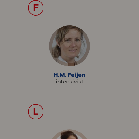
F
H.M. Feijen
intensivist
L